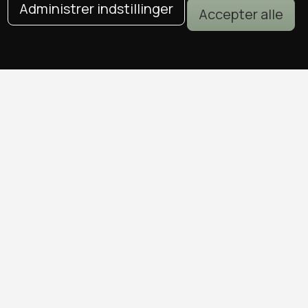
Administrer indstillinger
Accepter alle
DEALS I KØBENHAVN
Alle deals i København
Sushi deals i København
Mad deals i København
Brunch deals i København
Massage deals i København
Frisør deals i København