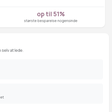
op til 51%
største besparelse nogensinde
 selv at lede.
det