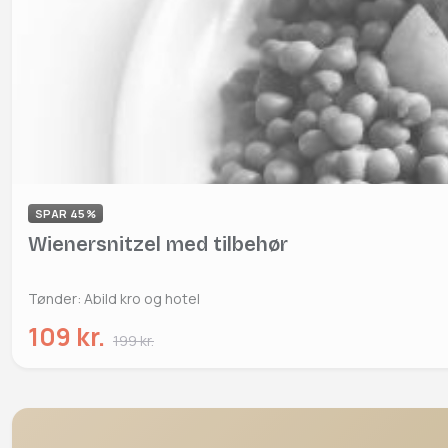
SPAR 45%
Wienersnitzel med tilbehør
Tønder: Abild kro og hotel
109 kr.
199 kr.