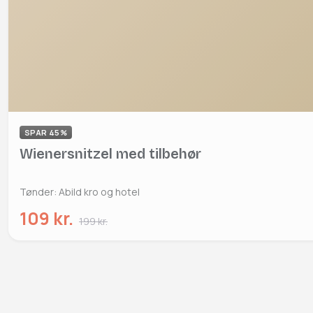
SPAR 45%
Wienersnitzel med tilbehør
Tønder: Abild kro og hotel
109 kr.
199 kr.