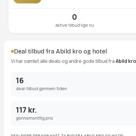
0
aktive tilbud lige nu
Deal tilbud fra Abild kro og hotel
Vi har samlet alle deals og andre gode tilbud fra
Abild kr
16
deal-tilbud gennem tiden
117 kr.
gennemsnitlig pris
DEALSIDER DER HAR HAFT TILBUD FRA ABILD KRO OG HOTEL