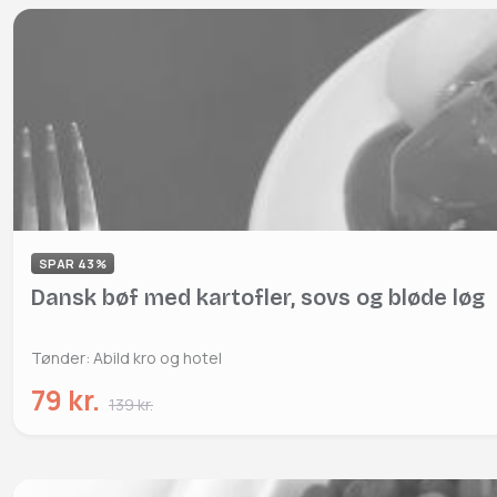
SPAR 43%
Dansk bøf med kartofler, sovs og bløde løg
Tønder: Abild kro og hotel
79 kr.
139 kr.