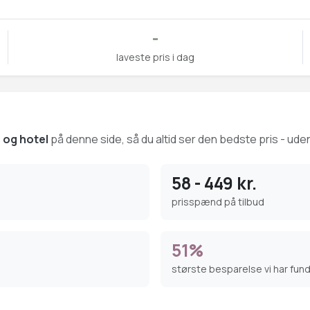
-
laveste pris i dag
o og hotel
på denne side, så du altid ser den bedste pris - uden
58 - 449 kr.
prisspænd på tilbud
51%
største besparelse vi har fun