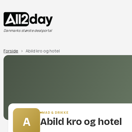
Danmarks største dealportal
Forside
Abild kro og hotel
MAD & DRIKKE
A
Abild kro og hotel