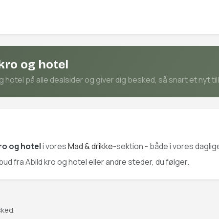
kro og hotel
hotel på alle dealsider og giver dig besked, så snart et nyt ti
kro og hotel
i vores
Mad & drikke
-sektion - både i vores dagli
lbud fra Abild kro og hotel eller andre steder, du følger.
sked.