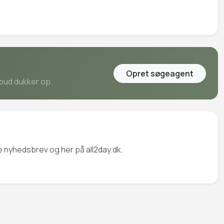
Opret søgeagent
lbud dukker op.
ge nyhedsbrev og her på all2day.dk.