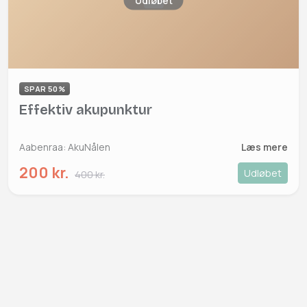
Udløbet
SPAR 50%
Effektiv akupunktur
Aabenraa: AkuNålen
Læs mere
200 kr.
Udløbet
400 kr.