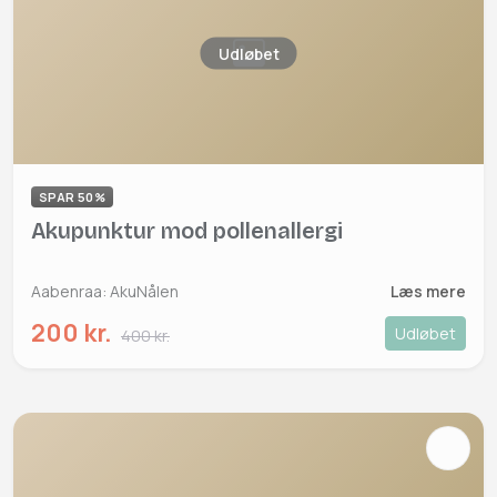
Udløbet
SPAR 50%
Akupunktur mod pollenallergi
Aabenraa: AkuNålen
Læs mere
200 kr.
Udløbet
400 kr.