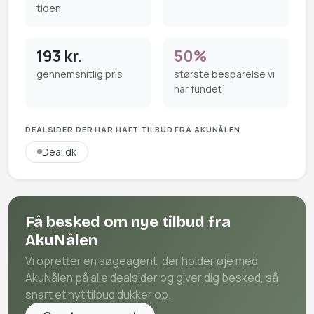
tiden
193 kr.
50%
gennemsnitlig pris
største besparelse vi
har fundet
DEALSIDER DER HAR HAFT TILBUD FRA AKUNÅLEN
Deal.dk
Få besked om nye tilbud fra
AkuNålen
Vi opretter en søgeagent, der holder øje med
AkuNålen på alle dealsider og giver dig besked, så
snart et nyt tilbud dukker op.