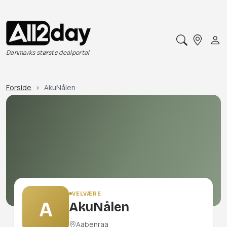
Danmarks største dealportal
Forside
AkuNålen
VELVÆRE
A
AkuNålen
Aabenraa