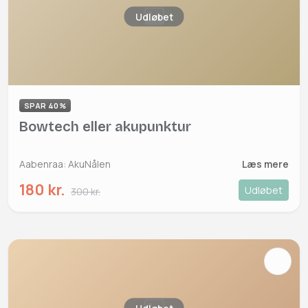
Udløbet
SPAR 40%
Bowtech eller akupunktur
Aabenraa: AkuNålen
Læs mere
180 kr.
Udløbet
300 kr.