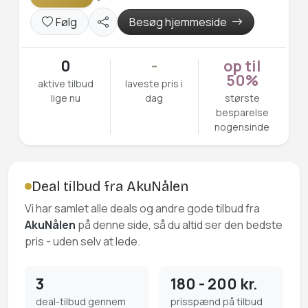
Følg
Besøg hjemmeside
0
-
op til
50%
aktive tilbud
laveste pris i
lige nu
dag
største
besparelse
nogensinde
Deal tilbud fra AkuNålen
Vi har samlet alle deals og andre gode tilbud fra
AkuNålen
på denne side, så du altid ser den bedste
pris - uden selv at lede.
3
180 - 200 kr.
deal-tilbud gennem
prisspænd på tilbud