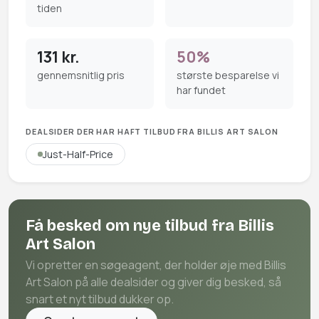
tiden
131 kr.
50%
gennemsnitlig pris
største besparelse vi
har fundet
DEALSIDER DER HAR HAFT TILBUD FRA BILLIS ART SALON
Just-Half-Price
Få besked om nye tilbud fra Billis
Art Salon
Vi opretter en søgeagent, der holder øje med Billis
Art Salon på alle dealsider og giver dig besked, så
snart et nyt tilbud dukker op.