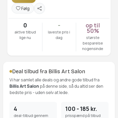
Følg
0
-
op til
50%
aktive tilbud
laveste pris i
lige nu
dag
største
besparelse
nogensinde
Deal tilbud fra Billis Art Salon
Vi har samlet alle deals og andre gode tilbud fra
Billis Art Salon
på denne side, så du altid ser den
bedste pris - uden selv at lede.
4
100 - 185 kr.
deal-tilbud gennem
prisspænd på tilbud