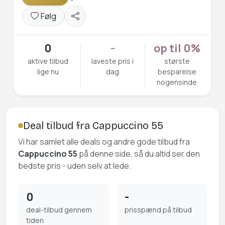
Følg
0
-
op til 0%
aktive tilbud
laveste pris i
største
lige nu
dag
besparelse
nogensinde
Deal tilbud fra Cappuccino 55
Vi har samlet alle deals og andre gode tilbud fra
Cappuccino 55
på denne side, så du altid ser den
bedste pris - uden selv at lede.
0
-
deal-tilbud gennem
prisspænd på tilbud
tiden