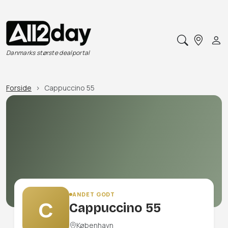
Danmarks største dealportal
Forside
Cappuccino 55
ANDET GODT
C
Cappuccino 55
København