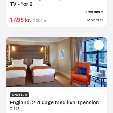
TV - for 2
Læs mere
1.495 kr.
3.300 kr.
Annoncelink
SPAR 46%
England: 2-4 dage med kvartpension -
til 2