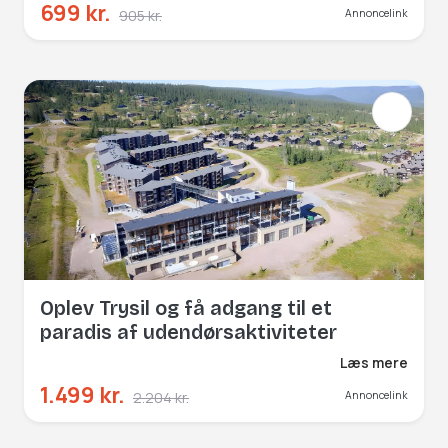
699 kr.
905 kr.
Annoncelink
Oplev Trysil og få adgang til et
paradis af udendørsaktiviteter
Læs mere
1.499 kr.
2.204 kr.
Annoncelink