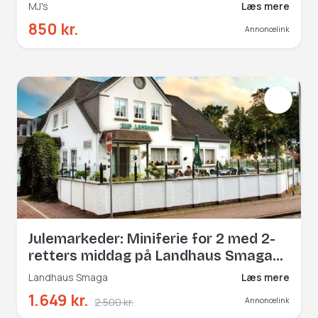
MJ's
Læs mere
850 kr.
Annoncelink
Julemarkeder: Miniferie for 2 med 2-
retters middag på Landhaus Smaga
kun 3 km fra grænsen
Landhaus Smaga
Læs mere
1.649 kr.
2.500 kr.
Annoncelink