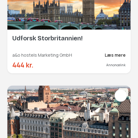
Udforsk Storbritannien!
a&o hostels Marketing GmbH
Læs mere
444 kr.
Annoncelink
NY