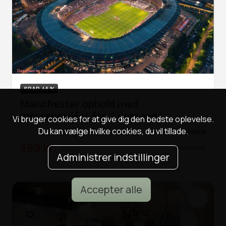
SPAR 46%
Manchester ophold med
morgenbuffet for 2 personer
Vi bruger cookies for at give dig den bedste oplevelse.
Du kan vælge hvilke cookies, du vil tillade.
Læs mere
599 kr.
1.118 kr.
Annoncelink
Administrer indstillinger
Accepter alle