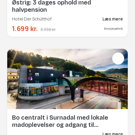
Østrig: 3 dages ophold med
halvpension
Hotel Der Schütthof
Læs mere
1.699 kr.
3.338 kr.
Annoncelink
Bo centralt i Surnadal med lokale
madoplevelser og adgang til
Trollheimen.
Læs mere