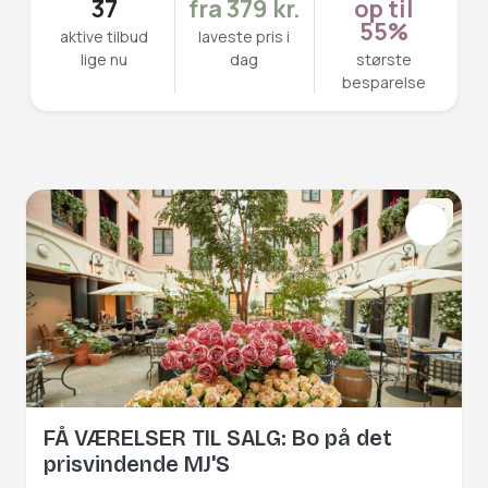
37
fra 379 kr.
op til
55%
aktive tilbud
laveste pris i
lige nu
dag
største
besparelse
NY
FÅ VÆRELSER TIL SALG: Bo på det
prisvindende MJ'S