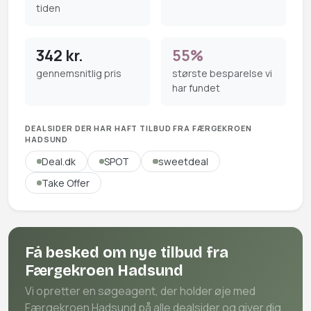
tiden
342 kr.
55%
gennemsnitlig pris
største besparelse vi
har fundet
DEALSIDER DER HAR HAFT TILBUD FRA FÆRGEKROEN
HADSUND
Deal.dk
SPOT
sweetdeal
Take Offer
Få besked om nye tilbud fra
Færgekroen Hadsund
Vi opretter en søgeagent, der holder øje med
Færgekroen Hadsund på alle dealsider og giver dig