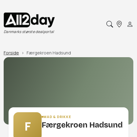
Danmarks største dealportal
Forside
Færgekroen Hadsund
MAD & DRIKKE
F
Færgekroen Hadsund