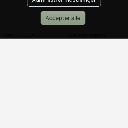
Accepter alle
POPULÆRE DEALS
DEALS I KØBENHAVN
Spa deals
Alle deals i København
Deals på ophold
Sushi deals i København
Rejse deals
Mad deals i København
Marienlyst Strandhotel deal
Brunch deals i København
Falkenberg Strandbad deal
Massage deals i
Deals i Aarhus
København
Deals i Aalborg
Frisør deals i København
Deals i Nordsjælland
Deals i Malmø