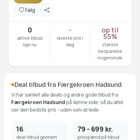
Følg
0
-
op til
55%
aktive tilbud
laveste pris i
lige nu
dag
største
besparelse
nogensinde
Deal tilbud fra Færgekroen Hadsund
Vi har samlet alle deals og andre gode tilbud fra
Færgekroen Hadsund
på denne side, så du altid
ser den bedste pris - uden selv at lede.
16
79 - 699 kr.
deal-tilbud gennem
prisspænd på tilbud