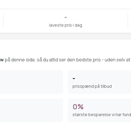
-
laveste pris i dag
ow
på denne side, så du altid ser den bedste pris - uden selv at
-
prisspænd på tilbud
0%
største besparelse vi har fun