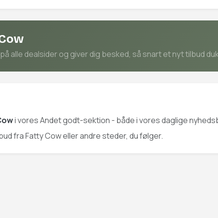
 Cow
 alle dealsider og giver dig besked, så snart et nyt tilbud du
 Cow
i vores Andet godt-sektion - både i vores daglige nyhedsb
lbud fra Fatty Cow eller andre steder, du følger.