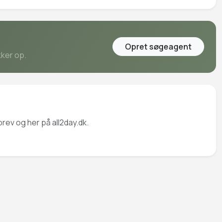
Opret søgeagent
kker op.
rev og her på all2day.dk.