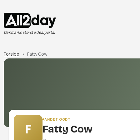
Danmarks største dealportal
Forside
Fatty Cow
ANDET GODT
F
Fatty Cow