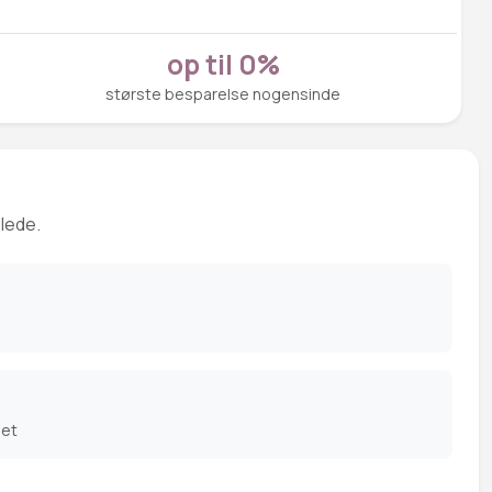
op til 0%
største besparelse nogensinde
 lede.
det