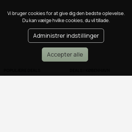
Vi bruger cookies for at give dig den bedste oplevelse.
Du kan vælge hvilke cookies, du vil tillade.
Administrer indstillinger
Accepter alle
POPULÆRE DEALS
DEALS I KØBENHAVN
Spa deals
Alle deals i København
Deals på ophold
Sushi deals i København
Rejse deals
Mad deals i København
Marienlyst Strandhotel deal
Brunch deals i København
Falkenberg Strandbad deal
Massage deals i
Deals i Aarhus
København
Deals i Aalborg
Frisør deals i København
Deals i Nordsjælland