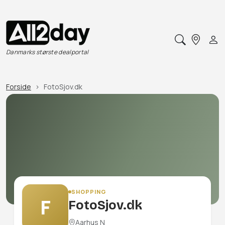
Danmarks største dealportal
Forside
FotoSjov.dk
SHOPPING
F
FotoSjov.dk
Aarhus N