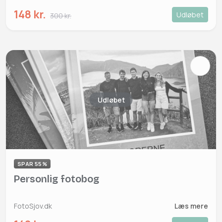
148 kr.
Udløbet
300 kr.
Udløbet
SPAR 55%
Personlig fotobog
FotoSjov.dk
Læs mere