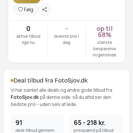
Følg
0
-
op til
68%
aktive tilbud
laveste pris i
lige nu
dag
største
besparelse
nogensinde
Deal tilbud fra FotoSjov.dk
Vi har samlet alle deals og andre gode tilbud fra
FotoSjov.dk
på denne side, så du altid ser den
bedste pris - uden selv at lede.
91
65 - 218 kr.
deal-tilbud gennem
prisspænd på tilbud