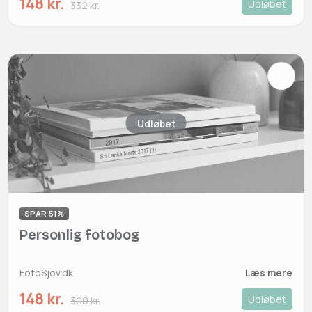
148 kr.
Udløbet
332 kr.
Udløbet
SPAR 51%
Personlig fotobog
FotoSjov.dk
Læs mere
148 kr.
Udløbet
300 kr.