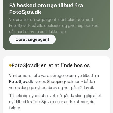
Få besked om nye tilbud fra
FotoSjov.dk
Vi opretter en søgeagent, der holder øje med
FotoSjov.dk på alle dealsider og giver dig besked,
så snart et nyt tilbud dukker op.
Opret søgeagent
FotoSjov.dk er let at finde hos os
Vi informerer alle vores brugere om nye tilbud fra
FotoSjov.dk
i vores
Shopping
-sektion - både i
vores daglige nyhedsbrev og her på all2day.dk.
Tilmeld dig nyhedsbrevet, så går du aldrig glip af et
nyt tilbud fra FotoSjov.dk eller andre steder, du
følger.