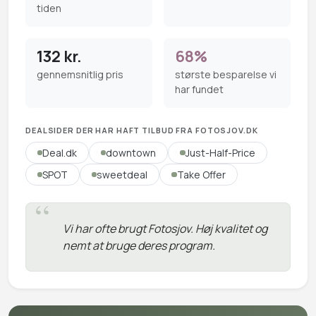
tiden
132 kr.
68%
gennemsnitlig pris
største besparelse vi
har fundet
DEALSIDER DER HAR HAFT TILBUD FRA FOTOSJOV.DK
Deal.dk
downtown
Just-Half-Price
SPOT
sweetdeal
Take Offer
Vi har ofte brugt Fotosjov. Høj kvalitet og
nemt at bruge deres program.