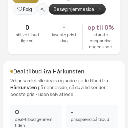
Følg
Besøg hjemmeside
0
-
op til 0%
aktive tilbud
laveste pris i
største
lige nu
dag
besparelse
nogensinde
Deal tilbud fra Hårkunsten
Vi har samlet alle deals og andre gode tilbud fra
Hårkunsten
på denne side, så du altid ser den
bedste pris - uden selv at lede.
0
-
deal-tilbud gennem
prisspænd på tilbud
tiden