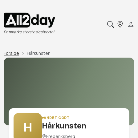
Danmarks største dealportal
Forside
Hårkunsten
ANDET GODT
H
Hårkunsten
Frederiksberg