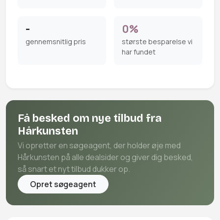
-
0%
gennemsnitlig pris
største besparelse vi
har fundet
Få besked om nye tilbud fra
Hårkunsten
Vi opretter en søgeagent, der holder øje med
Hårkunsten på alle dealsider og giver dig besked,
så snart et nyt tilbud dukker op.
Opret søgeagent