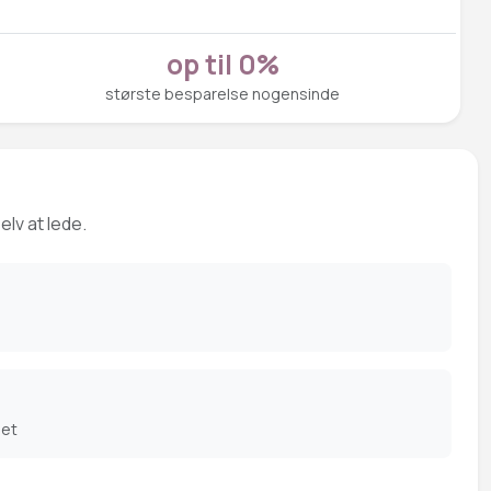
op til 0%
største besparelse nogensinde
elv at lede.
det