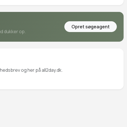
Opret søgeagent
ud dukker op.
yhedsbrev og her på all2day.dk.