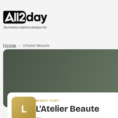
Danmarks største dealportal
Forside
L'Atelier Beaute
ANDET GODT
L
L'Atelier Beaute