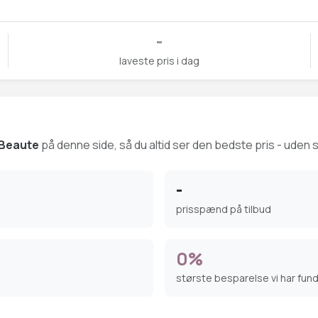
-
laveste pris i dag
r Beaute
på denne side, så du altid ser den bedste pris - uden s
-
prisspænd på tilbud
0%
største besparelse vi har fun