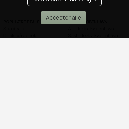
Accepter alle
POPULÆRE DEALS
DEALS I KØBENHAVN
Spa deals
Alle deals i København
Deals på ophold
Sushi deals i København
Rejse deals
Mad deals i København
Marienlyst Strandhotel deal
Brunch deals i København
Falkenberg Strandbad deal
Massage deals i
Deals i Aarhus
København
Deals i Aalborg
Frisør deals i København
Deals i Nordsjælland
Deals i Malmø
© all2day.dk 2026
Kontakt os
Forfattere
Cookies & persondata
Ansvarsfraskrivelse