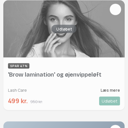
Udløbet
SPAR 47%
'Brow lamination' og øjenvippeløft
Lash Care
Læs mere
499 kr.
Udløbet
950 kr.