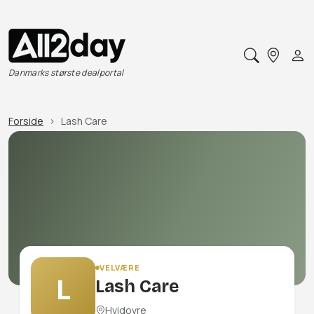
Danmarks største dealportal
Forside
Lash Care
VELVÆRE
L
Lash Care
Hvidovre