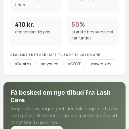
tiden
410 kr.
50%
gennemsnitlig pris
største besparelse vi
har fundet
DEALSIDER DER HAR HAFT TILBUD FRA LASH CARE
Deal.dk
myprice
SPOT
sweetdeal
Få besked om nye tilbud fra Lash
Care
Vi opretter en søgeagent, der holder øje med Lash
Care på alle dealsider og giver dig besked, så snart
et nyt tilbud dukker op.