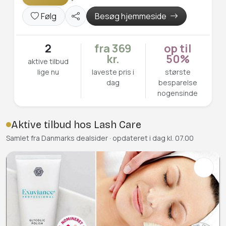
Følg
Besøg hjemmeside
2
fra 369
op til
kr.
50%
aktive tilbud
lige nu
laveste pris i
største
dag
besparelse
nogensinde
Aktive tilbud hos Lash Care
Samlet fra Danmarks dealsider · opdateret i dag kl. 07.00