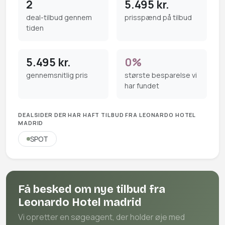
2
5.495 kr.
deal-tilbud gennem
prisspænd på tilbud
tiden
5.495 kr.
0%
gennemsnitlig pris
største besparelse vi
har fundet
DEALSIDER DER HAR HAFT TILBUD FRA LEONARDO HOTEL
MADRID
SPOT
Få besked om nye tilbud fra
Leonardo Hotel madrid
Vi opretter en søgeagent, der holder øje med