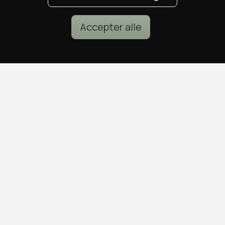
Accepter alle
POPULÆRE DEALS
DEALS I KØBENHAVN
Spa deals
Alle deals i København
Deals på ophold
Sushi deals i København
Rejse deals
Mad deals i København
Marienlyst Strandhotel deal
Brunch deals i København
Falkenberg Strandbad deal
Massage deals i
Deals i Aarhus
København
Deals i Aalborg
Frisør deals i København
Deals i Nordsjælland
Deals i Malmø