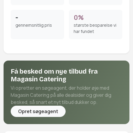
-
0%
gennemsnitlig pris
største besparelse vi
har fundet
Få besked om nye tilbud fra
Magasin Catering
Vi opretter en søgeagent, der holder øje med
Magasin Catering på alle dealsider og giver dig
besked, så snart et nyt tilbud dukker op.
Opret søgeagent