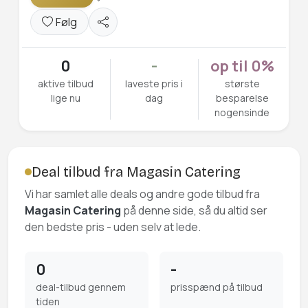
Følg
0
-
op til 0%
aktive tilbud
laveste pris i
største
lige nu
dag
besparelse
nogensinde
Deal tilbud fra Magasin Catering
Vi har samlet alle deals og andre gode tilbud fra
Magasin Catering
på denne side, så du altid ser
den bedste pris - uden selv at lede.
0
-
deal-tilbud gennem
prisspænd på tilbud
tiden