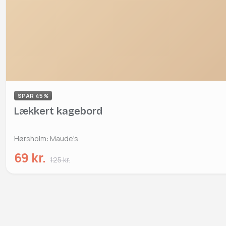
SPAR 45%
Lækkert kagebord
Hørsholm: Maude's
69 kr.
125 kr.