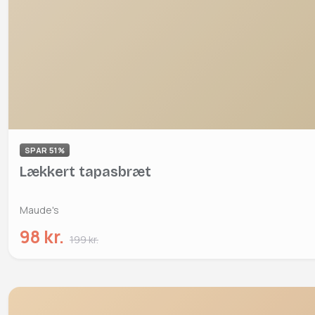
SPAR 51%
Lækkert tapasbræt
Maude's
98 kr.
199 kr.