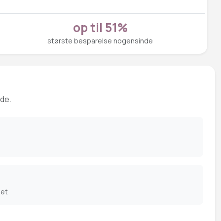
op til 51%
største besparelse nogensinde
ede.
det