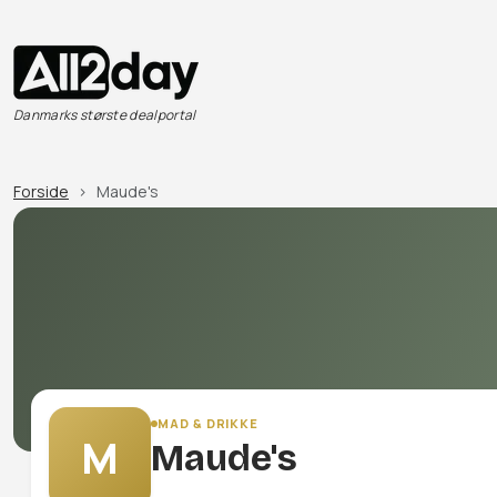
Danmarks største dealportal
Forside
Maude's
MAD & DRIKKE
M
Maude's