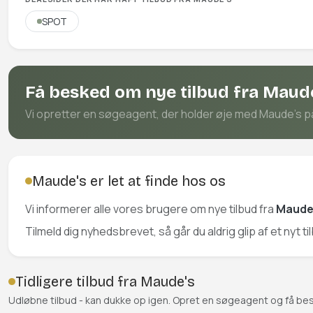
SPOT
Få besked om nye tilbud fra Maud
Vi opretter en søgeagent, der holder øje med Maude's på a
Maude's er let at finde hos os
Vi informerer alle vores brugere om nye tilbud fra
Maude
Tilmeld dig nyhedsbrevet, så går du aldrig glip af et nyt ti
Tidligere tilbud fra Maude's
Udløbne tilbud - kan dukke op igen. Opret en søgeagent og få be