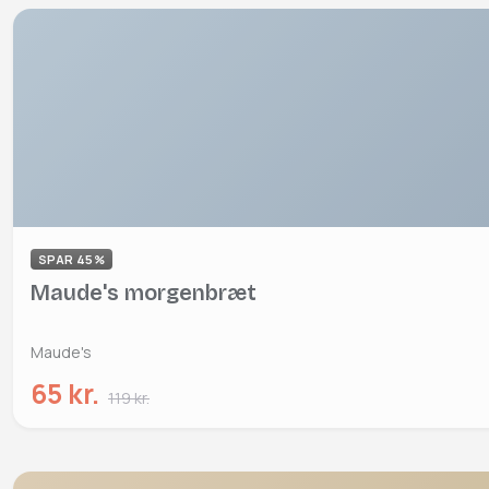
SPAR 45%
Maude's morgenbræt
Maude's
65 kr.
119 kr.