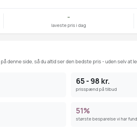
-
laveste pris i dag
på denne side, så du altid ser den bedste pris - uden selv at l
65 - 98 kr.
prisspænd på tilbud
51%
største besparelse vi har fun