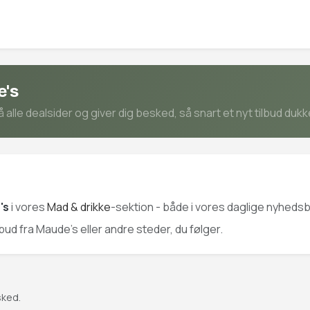
e's
lle dealsider og giver dig besked, så snart et nyt tilbud dukk
's
i vores
Mad & drikke
-sektion - både i vores daglige nyhedsb
lbud fra Maude's eller andre steder, du følger.
sked.