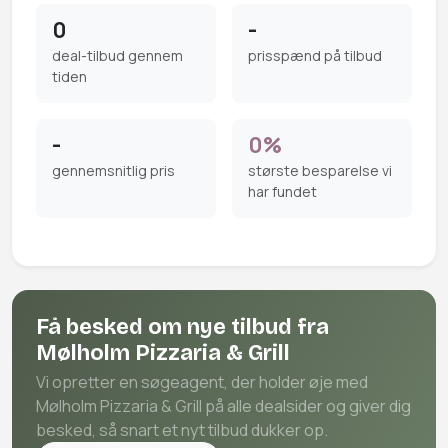
0
-
deal-tilbud gennem
prisspænd på tilbud
tiden
-
0%
gennemsnitlig pris
største besparelse vi
har fundet
Få besked om nye tilbud fra
Mølholm Pizzaria & Grill
Vi opretter en søgeagent, der holder øje med
Mølholm Pizzaria & Grill på alle dealsider og giver dig
besked, så snart et nyt tilbud dukker op.