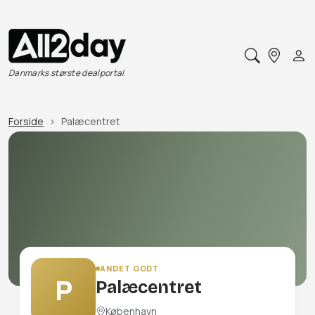
Danmarks største dealportal
Forside
Palæcentret
ANDET GODT
P
Palæcentret
København