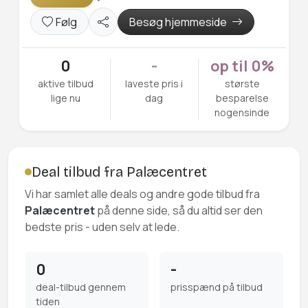
Følg
Besøg hjemmeside
0
-
op til 0%
aktive tilbud
laveste pris i
største
lige nu
dag
besparelse
nogensinde
Deal tilbud fra Palæcentret
Vi har samlet alle deals og andre gode tilbud fra
Palæcentret
på denne side, så du altid ser den
bedste pris - uden selv at lede.
0
-
deal-tilbud gennem
prisspænd på tilbud
tiden