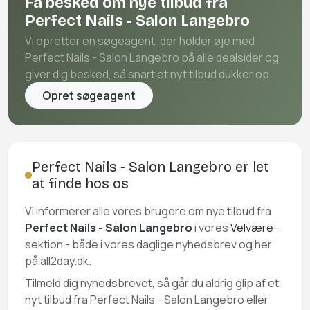
Få besked om nye tilbud fra
Perfect Nails - Salon Langebro
Vi opretter en søgeagent, der holder øje med
Perfect Nails - Salon Langebro på alle dealsider og
giver dig besked, så snart et nyt tilbud dukker op.
Opret søgeagent
Perfect Nails - Salon Langebro er let
at finde hos os
Vi informerer alle vores brugere om nye tilbud fra
Perfect Nails - Salon Langebro
i vores
Velvære
-
sektion - både i vores daglige nyhedsbrev og her
på all2day.dk.
Tilmeld dig nyhedsbrevet, så går du aldrig glip af et
nyt tilbud fra Perfect Nails - Salon Langebro eller