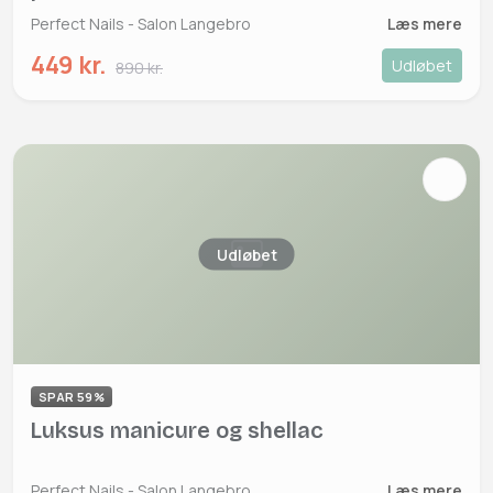
Perfect Nails - Salon Langebro
Læs mere
449 kr.
Udløbet
890 kr.
Udløbet
SPAR 59%
Luksus manicure og shellac
Perfect Nails - Salon Langebro
Læs mere