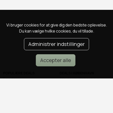
Vi bruger cookies for at give dig den bedste oplevelse.
Du kan vælge hvilke cookies, du vil tillade.
Administrer indstillinger
Accepter alle
POPULÆRE DEALS
DEALS I KØBENHAVN
Spa deals
Alle deals i København
Deals på ophold
Sushi deals i København
Rejse deals
Mad deals i København
Marienlyst Strandhotel deal
Brunch deals i København
Falkenberg Strandbad deal
Massage deals i
Deals i Aarhus
København