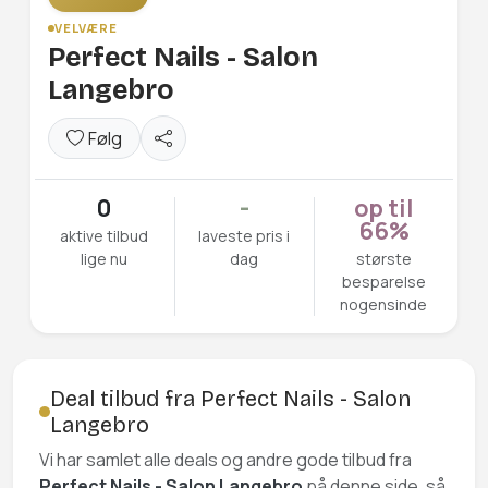
VELVÆRE
Perfect Nails - Salon
Langebro
Følg
0
-
op til
66%
aktive tilbud
laveste pris i
lige nu
dag
største
besparelse
nogensinde
Deal tilbud fra Perfect Nails - Salon
Langebro
Vi har samlet alle deals og andre gode tilbud fra
Perfect Nails - Salon Langebro
på denne side, så