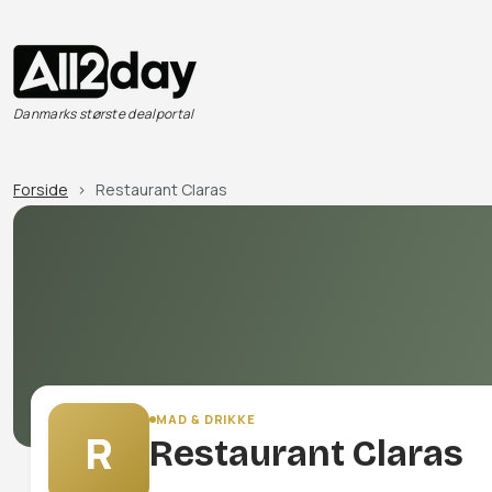
Danmarks største dealportal
Forside
Restaurant Claras
MAD & DRIKKE
R
Restaurant Claras