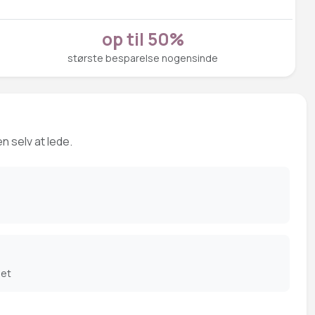
op til 50%
største besparelse nogensinde
n selv at lede.
det