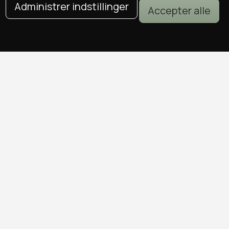
Administrer indstillinger
Accepter alle
DEALS I KØBENHAVN
Alle deals i København
Sushi deals i København
Mad deals i København
Brunch deals i København
Massage deals i København
Frisør deals i København