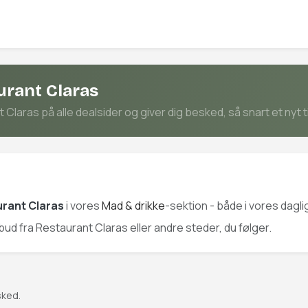
urant Claras
laras på alle dealsider og giver dig besked, så snart et nyt t
rant Claras
i vores
Mad & drikke
-sektion - både i vores dagl
ilbud fra Restaurant Claras eller andre steder, du følger.
sked.