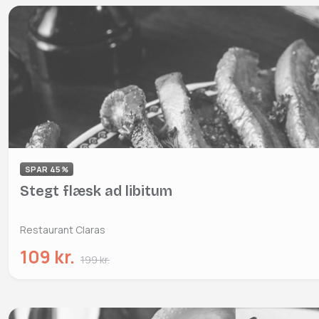
SPAR 45%
Stegt flæsk ad libitum
Restaurant Claras
109 kr.
199 kr.