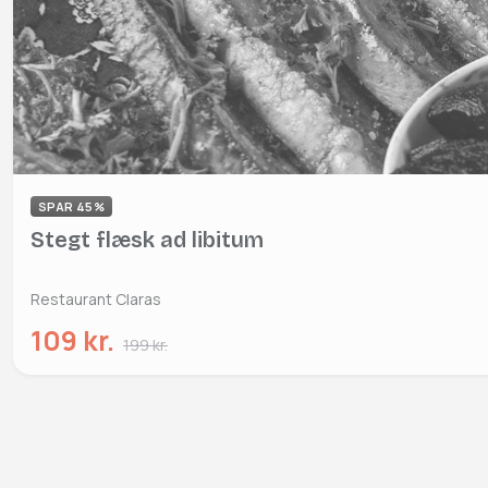
SPAR 45%
Stegt flæsk ad libitum
Restaurant Claras
109 kr.
199 kr.