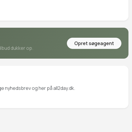
Opret søgeagent
ilbud dukker op.
ige nyhedsbrev og her på all2day.dk.