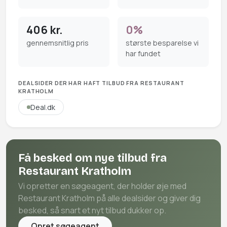
406 kr.
0%
gennemsnitlig pris
største besparelse vi
har fundet
DEALSIDER DER HAR HAFT TILBUD FRA RESTAURANT
KRATHOLM
Deal.dk
Få besked om nye tilbud fra
Restaurant Kratholm
Vi opretter en søgeagent, der holder øje med
Restaurant Kratholm på alle dealsider og giver dig
besked, så snart et nyt tilbud dukker op.
Opret søgeagent