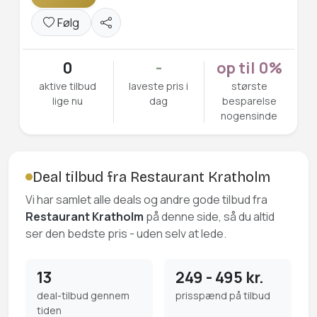
Følg
0
-
op til 0%
aktive tilbud
laveste pris i
største
lige nu
dag
besparelse
nogensinde
Deal tilbud fra Restaurant Kratholm
Vi har samlet alle deals og andre gode tilbud fra
Restaurant Kratholm
på denne side, så du altid
ser den bedste pris - uden selv at lede.
13
249 - 495 kr.
deal-tilbud gennem
prisspænd på tilbud
tiden