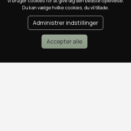
Vi bruger cookies for at give dig den bedste oplevelse.
Du kan vælge hvilke cookies, du vil tillade.
Administrer indstillinger
Accepter alle
POPULÆRE DEALS
DEALS I KØBENHAVN
Spa deals
Alle deals i København
Deals på ophold
Sushi deals i København
Rejse deals
Mad deals i København
Marienlyst Strandhotel deal
Brunch deals i København
Falkenberg Strandbad deal
Massage deals i
Deals i Aarhus
København
Deals i Aalborg
Frisør deals i København
Deals i Nordsjælland