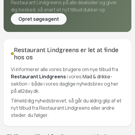
Restaurant Lindgreens på alle dealsider og giver
dig besked, så snart et nyt tilbud dukker op.
Opret søgeagent
Restaurant Lindgreens er let at finde
hos os
Vi informerer alle vores brugere om nye tilbud fra
Restaurant Lindgreens
i vores
Mad & drikke
-
sektion - både i vores daglige nyhedsbrev og her
på all2day.dk.
Tilmeld dig nyhedsbrevet, så går du aldrig glip af et
nyt tilbud fra Restaurant Lindgreens eller andre
steder, du følger.