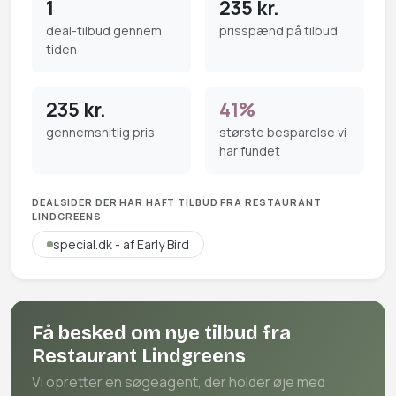
1
235 kr.
deal-tilbud gennem
prisspænd på tilbud
tiden
235 kr.
41%
gennemsnitlig pris
største besparelse vi
har fundet
DEALSIDER DER HAR HAFT TILBUD FRA RESTAURANT
LINDGREENS
special.dk - af Early Bird
Få besked om nye tilbud fra
Restaurant Lindgreens
Vi opretter en søgeagent, der holder øje med