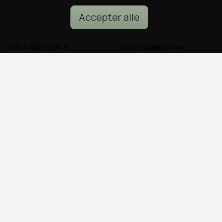
Accepter alle
POPULÆRE DEALS
DEALS I KØBENHAVN
Spa deals
Alle deals i København
Deals på ophold
Sushi deals i København
Rejse deals
Mad deals i København
Marienlyst Strandhotel deal
Brunch deals i København
Falkenberg Strandbad deal
Massage deals i
Deals i Aarhus
København
Deals i Aalborg
Frisør deals i København
Deals i Nordsjælland
Deals i Malmø
© all2day.dk 2026
Kontakt os
Forfattere
Cookies & persondata