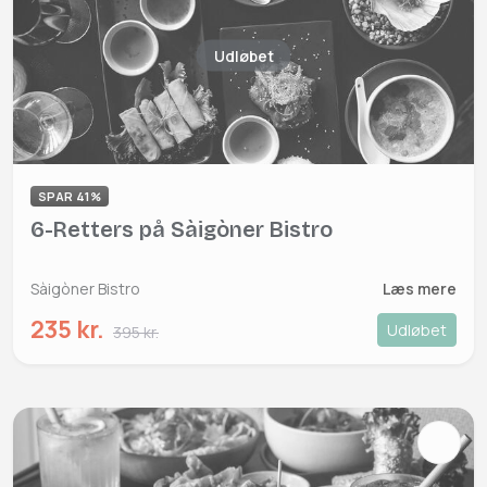
Udløbet
SPAR 41%
6-Retters på Sàigòner Bistro
Sàigòner Bistro
Læs mere
235 kr.
Udløbet
395 kr.