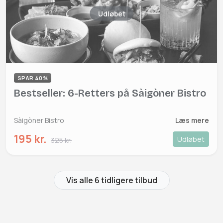
Udløbet
SPAR 40%
Bestseller: 6-Retters på Sàigòner Bistro
Sàigòner Bistro
Læs mere
195 kr.
Udløbet
325 kr.
Vis alle 6 tidligere tilbud