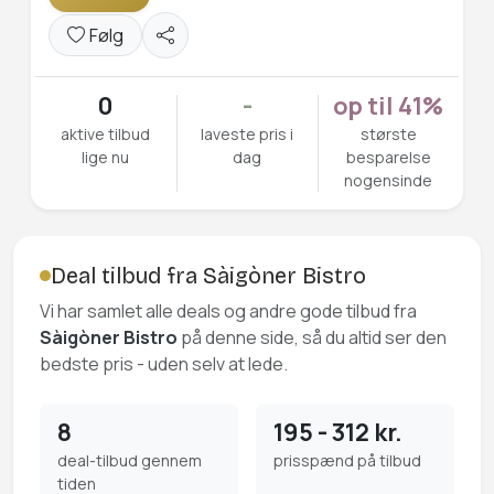
Følg
0
-
op til 41%
aktive tilbud
laveste pris i
største
lige nu
dag
besparelse
nogensinde
Deal tilbud fra Sàigòner Bistro
Vi har samlet alle deals og andre gode tilbud fra
Sàigòner Bistro
på denne side, så du altid ser den
bedste pris - uden selv at lede.
8
195 - 312 kr.
deal-tilbud gennem
prisspænd på tilbud
tiden