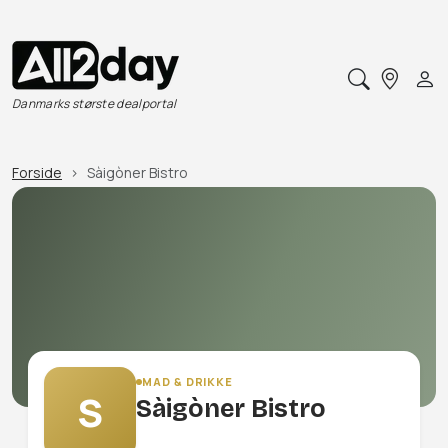
Danmarks største dealportal
Forside
Sàigòner Bistro
MAD & DRIKKE
S
Sàigòner Bistro