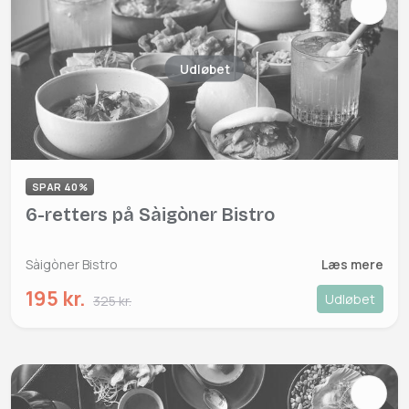
Udløbet
SPAR 40%
6-retters på Sàigòner Bistro
Sàigòner Bistro
Læs mere
195 kr.
Udløbet
325 kr.