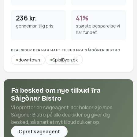
236 kr.
41%
gennemsnitlig pris
største besparelse vi
har fundet
DEALSIDER DER HAR HAFT TILBUD FRA SÀIGÒNER BISTRO
downtown
SpisIByen.dk
Få besked om nye tilbud fra
Sàigòner Bistro
Vi opretter en søgeagent, der holder øje med
Sàigòner Bistro på alle dealsider og giver dig
besked, så snart et nyt tilbud dukker op.
Opret søgeagent