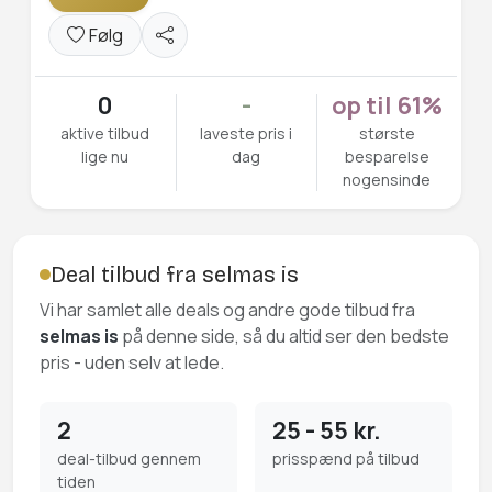
Følg
0
-
op til 61%
aktive tilbud
laveste pris i
største
lige nu
dag
besparelse
nogensinde
Deal tilbud fra selmas is
Vi har samlet alle deals og andre gode tilbud fra
selmas is
på denne side, så du altid ser den bedste
pris - uden selv at lede.
2
25 - 55 kr.
deal-tilbud gennem
prisspænd på tilbud
tiden