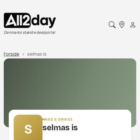
Danmarks største dealportal
Forside
selmas is
MAD & DRIKKE
S
selmas is