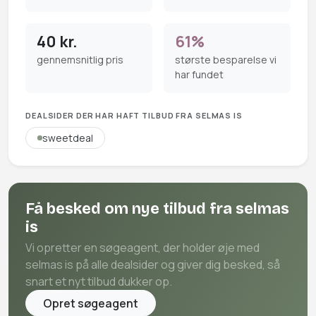
40 kr.
61%
gennemsnitlig pris
største besparelse vi
har fundet
DEALSIDER DER HAR HAFT TILBUD FRA SELMAS IS
sweetdeal
Få besked om nye tilbud fra selmas
is
Vi opretter en søgeagent, der holder øje med
selmas is på alle dealsider og giver dig besked, så
snart et nyt tilbud dukker op.
Opret søgeagent