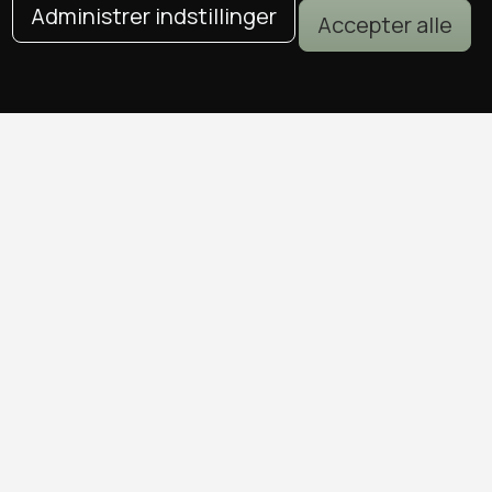
Administrer indstillinger
Accepter alle
DEALS I KØBENHAVN
Alle deals i København
Sushi deals i København
Mad deals i København
Brunch deals i København
Massage deals i København
Frisør deals i København