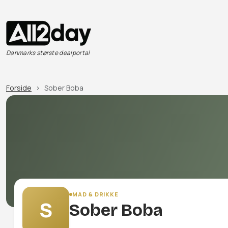
Danmarks største dealportal
Forside
Sober Boba
MAD & DRIKKE
S
Sober Boba