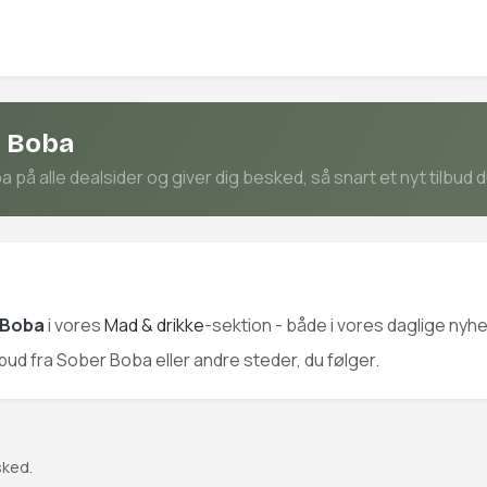
r Boba
på alle dealsider og giver dig besked, så snart et nyt tilbud 
 Boba
i vores
Mad & drikke
-sektion - både i vores daglige nyh
ilbud fra Sober Boba eller andre steder, du følger.
sked.