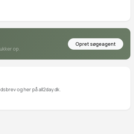
Opret søgeagent
dukker op.
edsbrev og her på all2day.dk.