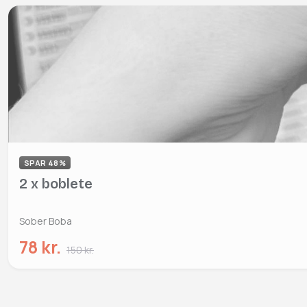
SPAR 48%
2 x boblete
Sober Boba
78 kr.
150 kr.