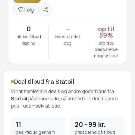
Følg
0
-
op til
59%
aktive tilbud
laveste pris i
lige nu
dag
største
besparelse
nogensinde
Deal tilbud fra Statoil
Vi har samlet alle deals og andre gode tilbud fra
Statoil
på denne side, så du altid ser den bedste
pris - uden selv at lede.
11
20 - 99 kr.
deal-tilbud gennem
prisspænd på tilbud