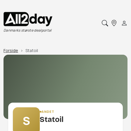
Danmarks største dealportal
Forside
Statoil
ANDET
S
Statoil