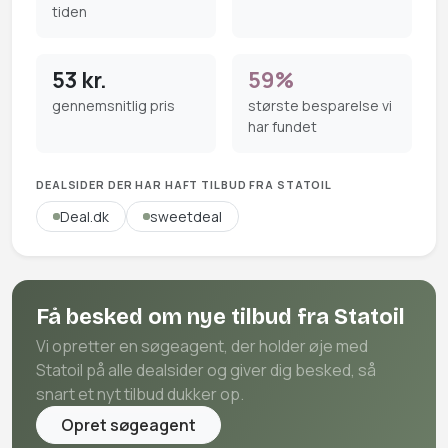
tiden
53 kr.
59%
gennemsnitlig pris
største besparelse vi
har fundet
DEALSIDER DER HAR HAFT TILBUD FRA STATOIL
Deal.dk
sweetdeal
Få besked om nye tilbud fra Statoil
Vi opretter en søgeagent, der holder øje med
Statoil på alle dealsider og giver dig besked, så
snart et nyt tilbud dukker op.
Opret søgeagent