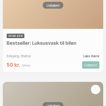
Udløbet
SPAR 49%
Bestseller: Luksusvask til bilen
Esbjerg: Statoil
Læs mere
50 kr.
Udløbet
99 kr.
Udløbet