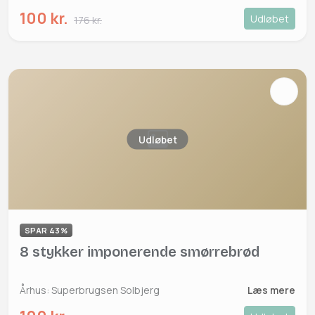
100 kr.
Udløbet
176 kr.
Udløbet
SPAR 43%
8 stykker imponerende smørrebrød
Århus: Superbrugsen Solbjerg
Læs mere