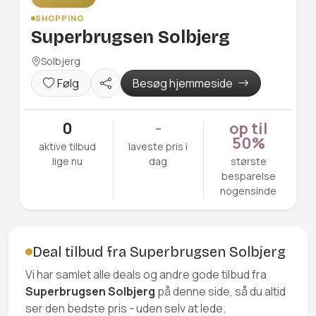
SHOPPING
Superbrugsen Solbjerg
Solbjerg
Følg
Besøg hjemmeside
0
-
op til
50%
aktive tilbud
laveste pris i
lige nu
dag
største
besparelse
nogensinde
Deal tilbud fra Superbrugsen Solbjerg
Vi har samlet alle deals og andre gode tilbud fra
Superbrugsen Solbjerg
på denne side, så du altid
ser den bedste pris - uden selv at lede.