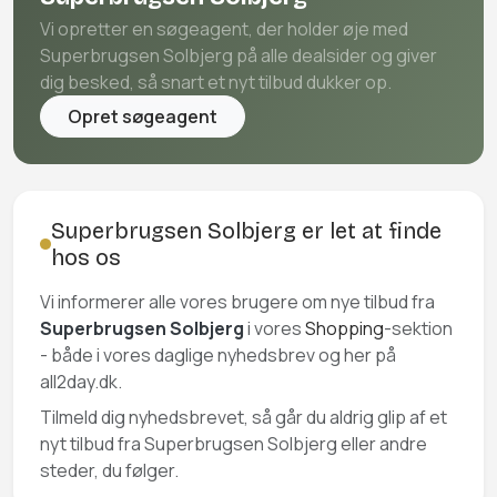
Vi opretter en søgeagent, der holder øje med
Superbrugsen Solbjerg på alle dealsider og giver
dig besked, så snart et nyt tilbud dukker op.
Opret søgeagent
Superbrugsen Solbjerg er let at finde
hos os
Vi informerer alle vores brugere om nye tilbud fra
Superbrugsen Solbjerg
i vores
Shopping
-sektion
- både i vores daglige nyhedsbrev og her på
all2day.dk.
Tilmeld dig nyhedsbrevet, så går du aldrig glip af et
nyt tilbud fra Superbrugsen Solbjerg eller andre
steder, du følger.