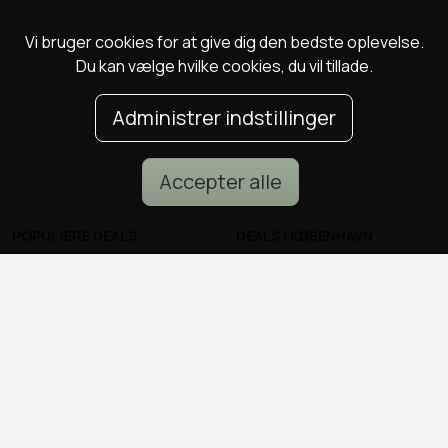
Vi bruger cookies for at give dig den bedste oplevelse.
Du kan vælge hvilke cookies, du vil tillade.
Administrer indstillinger
Accepter alle
POPULÆRE DEALS
DEALS I KØBENHAVN
Spa deals
Alle deals i København
Deals på ophold
Sushi deals i København
Rejse deals
Mad deals i København
Marienlyst Strandhotel deal
Brunch deals i København
Falkenberg Strandbad deal
Massage deals i
Deals i Aarhus
København
Deals i Aalborg
Frisør deals i København
Deals i Nordsjælland