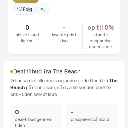
Følg
0
-
op til 0%
aktive tilbud
laveste pris i
største
lige nu
dag
besparelse
nogensinde
Deal tilbud fra The Beach
Vi har samlet alle deals og andre gode tilbud fra
The
Beach
på denne side, så du altid ser den bedste
pris - uden selv at lede.
0
-
deal-tilbud gennem
prisspænd på tilbud
tiden