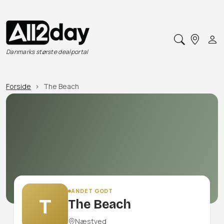
Danmarks største dealportal
Forside
The Beach
ANDET GODT
T
The Beach
Næstved