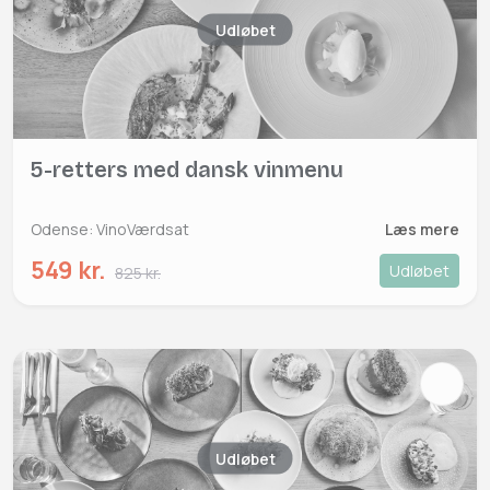
Udløbet
5-retters med dansk vinmenu
Odense: VinoVærdsat
Læs mere
549 kr.
Udløbet
825 kr.
Udløbet