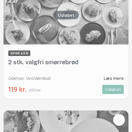
Udløbet
SPAR 43%
2 stk. valgfri smørrebrød
Odense: VinoVærdsat
Læs mere
119 kr.
Udløbet
210 kr.