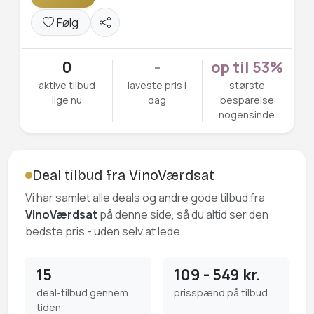
Følg
0
-
op til 53%
aktive tilbud
laveste pris i
største
lige nu
dag
besparelse
nogensinde
Deal tilbud fra VinoVærdsat
Vi har samlet alle deals og andre gode tilbud fra
VinoVærdsat
på denne side, så du altid ser den
bedste pris - uden selv at lede.
15
109 - 549 kr.
deal-tilbud gennem
prisspænd på tilbud
tiden