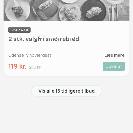
SPAR 43%
2 stk. valgfri smørrebrød
Odense: VinoVærdsat
Læs mere
119 kr.
Udløbet
210 kr.
Vis alle 15 tidligere tilbud