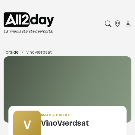
Danmarks største dealportal
Forside
VinoVærdsat
MAD & DRIKKE
V
VinoVærdsat