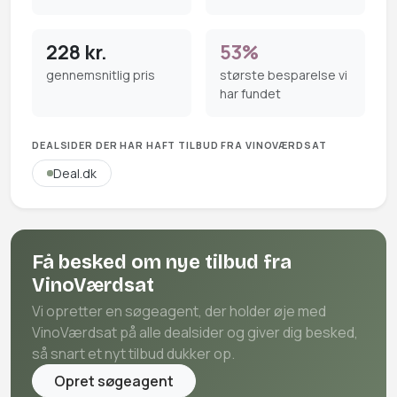
228 kr.
53%
gennemsnitlig pris
største besparelse vi
har fundet
DEALSIDER DER HAR HAFT TILBUD FRA VINOVÆRDSAT
Deal.dk
Få besked om nye tilbud fra
VinoVærdsat
Vi opretter en søgeagent, der holder øje med
VinoVærdsat på alle dealsider og giver dig besked,
så snart et nyt tilbud dukker op.
Opret søgeagent