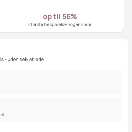
op til 56%
største besparelse nogensinde
s - uden selv at lede.
det