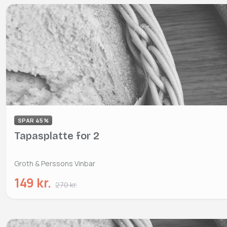
SPAR 45%
Tapasplatte for 2
Groth & Perssons Vinbar
149 kr.
270 kr.