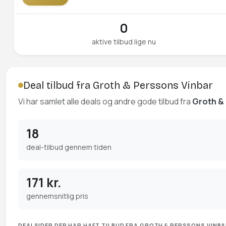
0
aktive tilbud lige nu
Deal tilbud fra Groth & Perssons Vinbar
Vi har samlet alle deals og andre gode tilbud fra
Groth &
18
deal-tilbud gennem tiden
171 kr.
gennemsnitlig pris
DEALSIDER DER HAR HAFT TILBUD FRA GROTH & PERSSONS VINB