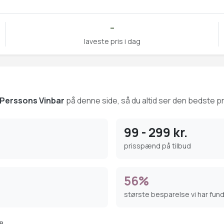
-
laveste pris i dag
 Perssons Vinbar
på denne side, så du altid ser den bedste pri
99 - 299 kr.
prisspænd på tilbud
56%
største besparelse vi har fun
AR