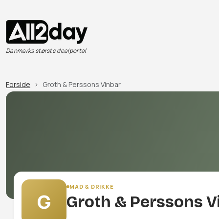
Danmarks største dealportal
Forside
Groth & Perssons Vinbar
MAD & DRIKKE
G
Groth & Perssons V