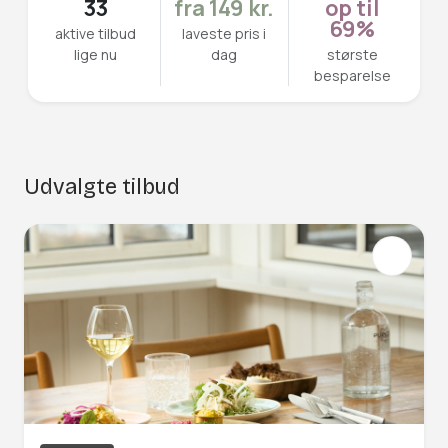
33
fra 149 kr.
op til
69%
aktive tilbud
laveste pris i
lige nu
dag
største
besparelse
Udvalgte tilbud