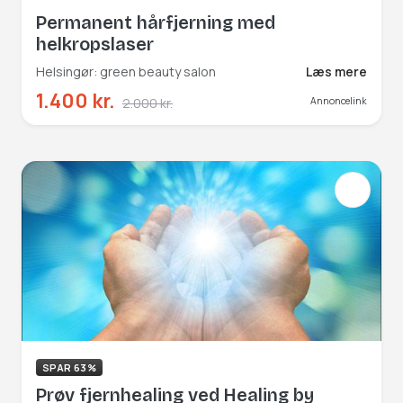
Permanent hårfjerning med
helkropslaser
Helsingør: green beauty salon
Læs mere
1.400 kr.
2.000 kr.
Annoncelink
SPAR 63%
Prøv fjernhealing ved Healing by