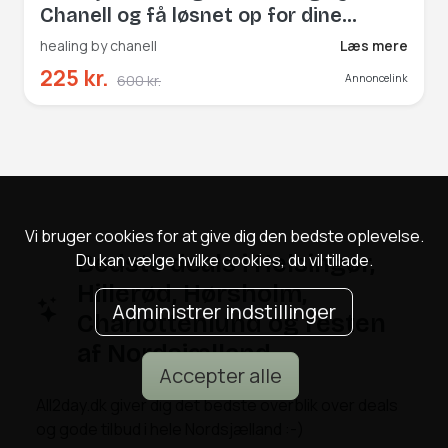
Chanell og få løsnet op for dine
blokeringer
healing by chanell
Læs mere
225 kr.
600 kr.
Annoncelink
Vi bruger cookies for at give dig den bedste oplevelse.
Du kan vælge hvilke cookies, du vil tillade.
Bedste deals i Helsingør,
Hillerød, Hørsholm,
Administrer indstillinger
Charlottenlund og resten
af Nordsjælland
Accepter alle
All2day.dk giver dig det bedste overblik over deals
og gode tilbud i hele Nordsjælland :-)