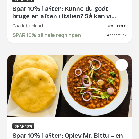
Spar 10% i aften: Kunne du godt
bruge en aften i Italien? Så kan vi
anbefale et besøg hos Terra Mia i
Charlottenlund
Læs mere
Charlottenlund, der forkæler dine
SPAR 10% på hele regningen
Annoncelink
smagsløg med italienske retter af høj
kvalitet. Book hér og få rabat på hele
regningen!
SPAR 10%
Spar 10% i aften: Oplev Mr. Bittu – en