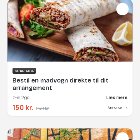
SPAR 40%
Bestil en madvogn direkte til dit
arrangement
z-in 2go
Læs mere
150 kr.
250 kr.
Annoncelink