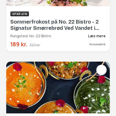
SPAR 41%
Sommerfrokost på No. 22 Bistro - 2
Signatur Smørrebrød Ved Vandet i
Rungsted Havn
Rungsted: No. 22 Bistro
Læs mere
189 kr.
323 kr.
Annoncelink