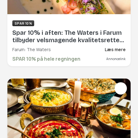
SPAR 10%
Spar 10% i aften: The Waters i Farum
tilbyder velsmagende kvalitetsretter
og en formidabel servie i flotte
Farum: The Waters
Læs mere
rammer. Book hér og få rabat på hele
SPAR 10% på hele regningen
Annoncelink
regningen!