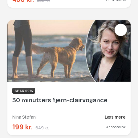
800 kr.
SPAR 69%
30 minutters fjern-clairvoyance
Nina Stefani
Læs mere
199 kr.
649 kr.
Annoncelink