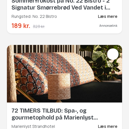
Sommerfrokost på No. 22 Bistro - 2
Signatur Smørrebrød Ved Vandet i
Rungsted Havn
Rungsted: No. 22 Bistro
Læs mere
189 kr.
323 kr.
Annoncelink
72 TIMERS TILBUD: Spa-, og
gourmetophold på Marienlyst
Strandhotel
Marienlyst Strandhotel
Læs mere