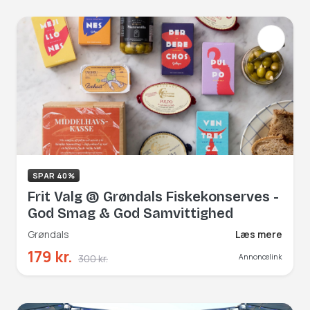
SPAR 40%
Frit Valg @ Grøndals Fiskekonserves -
God Smag & God Samvittighed
Grøndals
Læs mere
179 kr.
300 kr.
Annoncelink