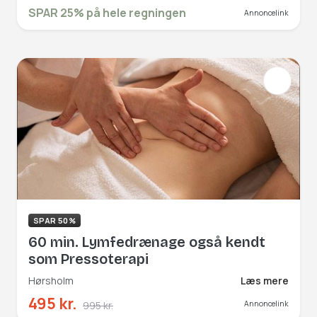
mere end blot et måltid. Hver ret er
SPAR 25% på hele regningen
Annoncelink
tilberedt med respekt for de
traditionelle italienske råvarer og
metoder. Book hér og få rabat på hele
regningen!
SPAR 50%
60 min. Lymfedrænage også kendt
som Pressoterapi
Hørsholm
Læs mere
495 kr.
995 kr.
Annoncelink