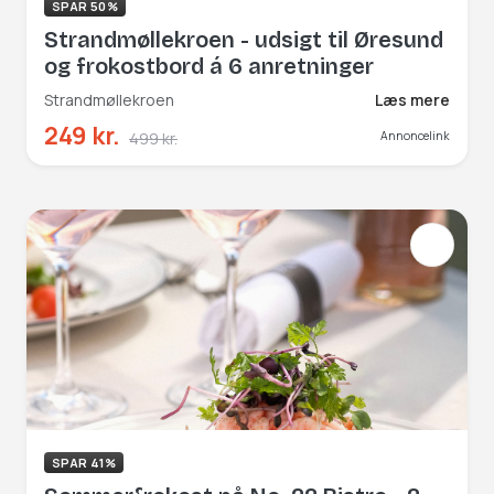
SPAR 50%
Strandmøllekroen - udsigt til Øresund
og frokostbord á 6 anretninger
Strandmøllekroen
Læs mere
249 kr.
499 kr.
Annoncelink
SPAR 41%