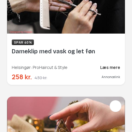
SPAR 40%
Dameklip med vask og let føn
Helsingør: ProHaircut & Style
Læs mere
258 kr.
430 kr.
Annoncelink