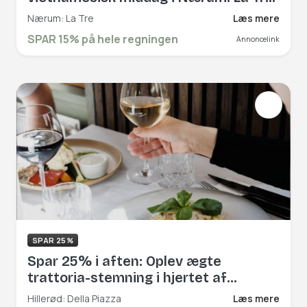
byder velkommen i hyggelige rammer,
Nærum: La Tre
Læs mere
og vil præsentere dig for innovative
SPAR 15% på hele regningen
Annoncelink
fortolkninger af traditionelle retter.
Book hér og få rabat på hele
regningen!
SPAR 25%
Spar 25% i aften: Oplev ægte
trattoria-stemning i hjertet af
Hillerød hos Della Piazza. Her er mad
Hillerød: Della Piazza
Læs mere