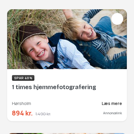
SPAR 40%
1 times hjemmefotografering
Hørsholm
Læs mere
894 kr.
1.490 kr.
Annoncelink