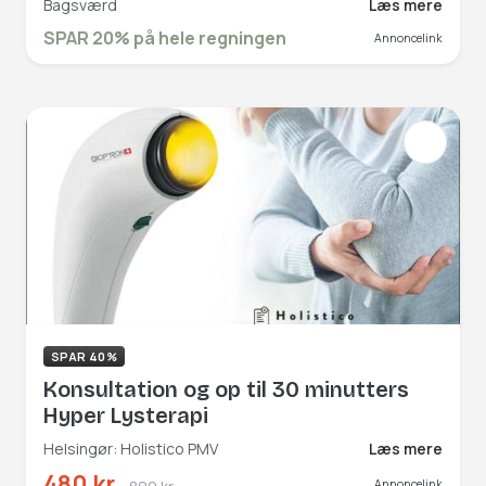
Bagsværd
Læs mere
kulturelle arv fra det orientalske
SPAR 20% på hele regningen
Annoncelink
køkken til live. Book hér og få rabat på
hele regningen!
SPAR 40%
Konsultation og op til 30 minutters
Hyper Lysterapi
Helsingør: Holistico PMV
Læs mere
480 kr.
Annoncelink