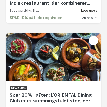
indisk restaurant, der kombinerer
traditionel indisk gæstfrihed med
Bagsværd: Mr. Bittu
Læs mere
afslappede omgivelser. Book hér og
SPAR 10% på hele regningen
Annoncelink
få rabat på hele regningen!
SPAR 20%
Spar 20% i aften: L'ORÏENTAL Dining
Club er et stemningsfuldt sted, der
bringer de rige smage og den