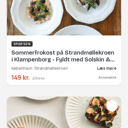
SPAR 50%
Sommerfrokost på Strandmøllekroen
i Klampenborg - Fyldt med Solskin &
Kærlighed
København: Strandmøllekroen
Læs mere
149 kr.
299 kr.
Annoncelink