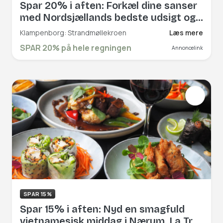
Spar 20% i aften: Forkæl dine sanser
med Nordsjællands bedste udsigt og
gourmetmad på den over 200 år
Klampenborg: Strandmøllekroen
Læs mere
gamle kro. "Denne strandvejskro
SPAR 20% på hele regningen
Annoncelink
serverer det vildeste
avantgardesmørrebrød," som Søren
Frank, madanmelder hos Berlingske,
skrev i 2021. Book hér og få rabat på
hele regningen!
SPAR 15%
Spar 15% i aften: Nyd en smagfuld
vietnamesisk middag i Nærum. La Tre