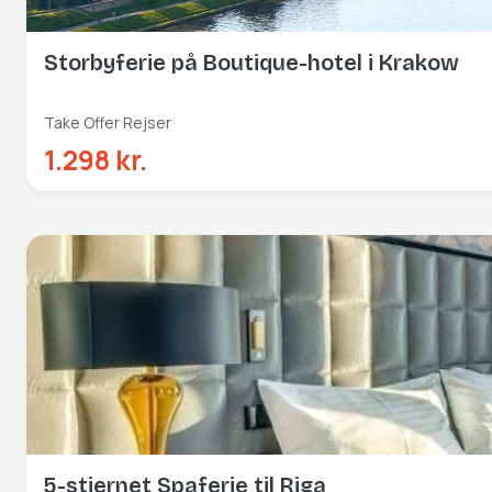
Storbyferie på Boutique-hotel i Krakow
Take Offer Rejser
1.298 kr.
5-stjernet Spaferie til Riga