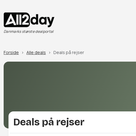
Danmarks største dealportal
Forside
Alle deals
Deals på rejser
Deals på rejser