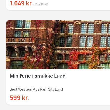
1.649 kr.
2.500 kr.
Miniferie i smukke Lund
Best Western Plus Park City Lund
599 kr.