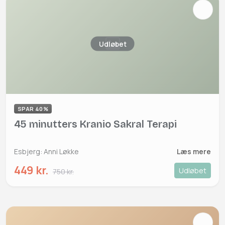
Udløbet
SPAR 40%
45 minutters Kranio Sakral Terapi
Esbjerg: Anni Løkke
Læs mere
449 kr.
Udløbet
750 kr.