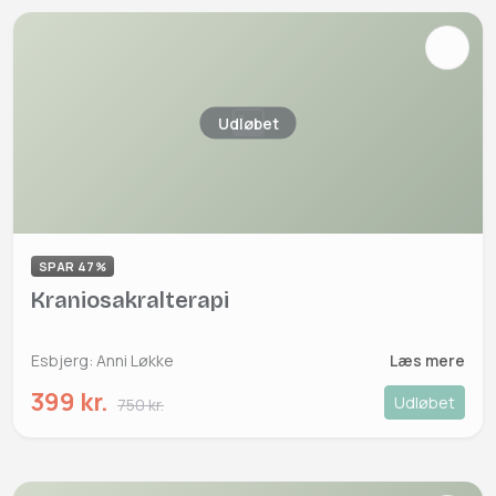
Udløbet
SPAR 47%
Kraniosakralterapi
Esbjerg: Anni Løkke
Læs mere
399 kr.
Udløbet
750 kr.