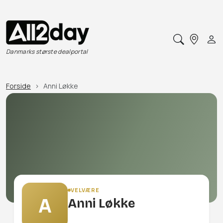
Danmarks største dealportal
Forside
Anni Løkke
VELVÆRE
A
Anni Løkke