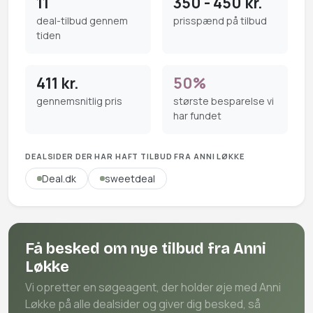
11
350 - 450 kr.
deal-tilbud gennem
prisspænd på tilbud
tiden
411 kr.
50%
gennemsnitlig pris
største besparelse vi
har fundet
DEALSIDER DER HAR HAFT TILBUD FRA ANNI LØKKE
Deal.dk
sweetdeal
Få besked om nye tilbud fra Anni
Løkke
Vi opretter en søgeagent, der holder øje med Anni
Løkke på alle dealsider og giver dig besked, så