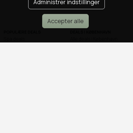
Administrer indstillinger
Accepter alle
POPULÆRE DEALS
DEALS I KØBENHAVN
Spa deals
Alle deals i København
Deals på ophold
Sushi deals i København
Rejse deals
Mad deals i København
Marienlyst Strandhotel deal
Brunch deals i København
Falkenberg Strandbad deal
Massage deals i
Deals i Aarhus
København
Deals i Aalborg
Frisør deals i København
Deals i Nordsjælland
Deals i Malmø
© all2day.dk 2026