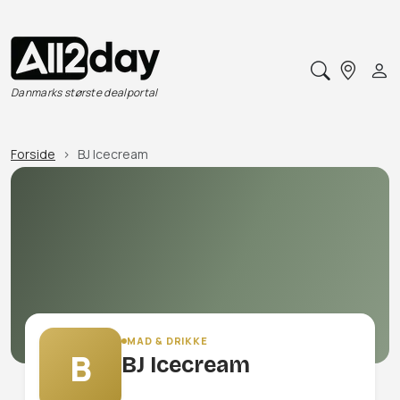
Danmarks største dealportal
Forside
BJ Icecream
MAD & DRIKKE
B
BJ Icecream