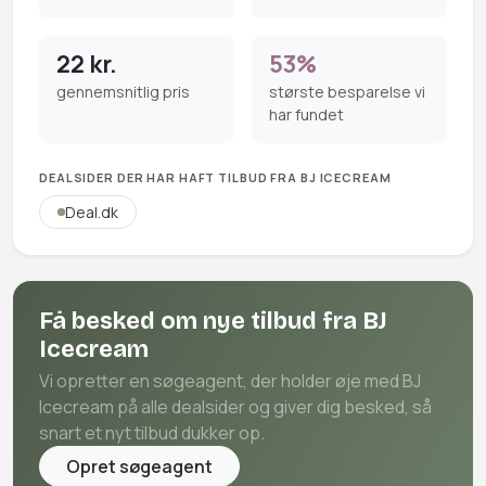
22 kr.
53%
gennemsnitlig pris
største besparelse vi
har fundet
DEALSIDER DER HAR HAFT TILBUD FRA BJ ICECREAM
Deal.dk
Få besked om nye tilbud fra BJ
Icecream
Vi opretter en søgeagent, der holder øje med BJ
Icecream på alle dealsider og giver dig besked, så
snart et nyt tilbud dukker op.
Opret søgeagent