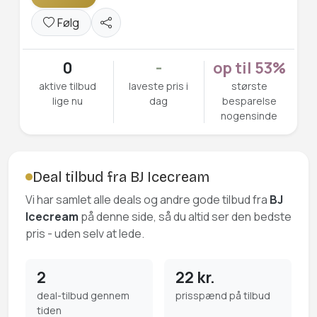
Følg
0
-
op til 53%
aktive tilbud
laveste pris i
største
lige nu
dag
besparelse
nogensinde
Deal tilbud fra BJ Icecream
Vi har samlet alle deals og andre gode tilbud fra
BJ
Icecream
på denne side, så du altid ser den bedste
pris - uden selv at lede.
2
22 kr.
deal-tilbud gennem
prisspænd på tilbud
tiden