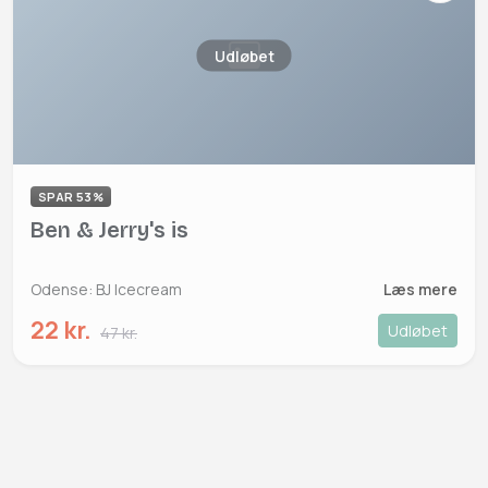
Udløbet
SPAR 53%
Ben & Jerry's is
Odense: BJ Icecream
Læs mere
22 kr.
Udløbet
47 kr.