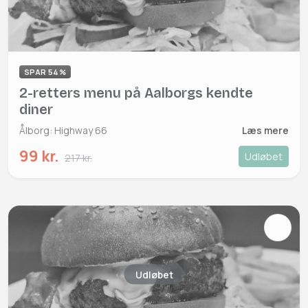
SPAR 54%
2-retters menu på Aalborgs kendte
diner
Ålborg: Highway 66
Læs mere
99 kr.
Udløbet
217 kr.
Udløbet