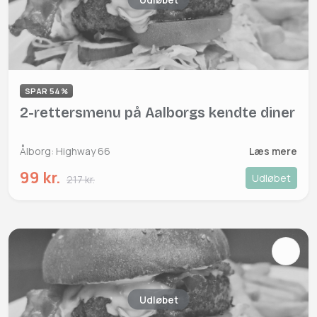
SPAR 54%
2-rettersmenu på Aalborgs kendte diner
Ålborg: Highway 66
Læs mere
99 kr.
Udløbet
217 kr.
Udløbet