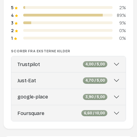
5
2%
4
89%
3
9%
2
0%
1
0%
SCORER FRA EKSTERNE KILDER
Trustpilot
4,00 / 5,00
Just-Eat
4,70 / 5,00
google-place
3,90 / 5,00
Foursquare
6,60 / 10,00