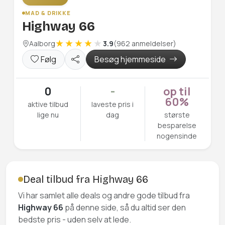
MAD & DRIKKE
Highway 66
Aalborg
3.9
(962 anmeldelser)
Følg
Besøg hjemmeside
0
-
op til
60%
aktive tilbud
laveste pris i
lige nu
dag
største
besparelse
nogensinde
Deal tilbud fra Highway 66
Vi har samlet alle deals og andre gode tilbud fra
Highway 66
på denne side, så du altid ser den
bedste pris - uden selv at lede.