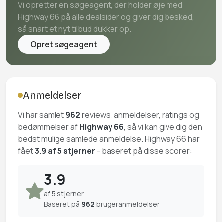
Vi opretter en søgeagent, der holder øje med
Highway 66 på alle dealsider og giver dig besked,
så snart et nyt tilbud dukker op.
Opret søgeagent
Anmeldelser
Vi har samlet
962
reviews, anmeldelser, ratings og
bedømmelser af
Highway 66
, så vi kan give dig den
bedst mulige samlede anmeldelse. Highway 66 har
fået
3.9 af 5 stjerner
- baseret på disse scorer:
3.9
af 5 stjerner
Baseret på
962
brugeranmeldelser