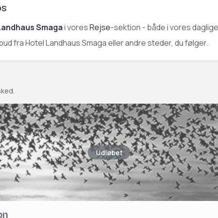
os
 Landhaus Smaga
i vores
Rejse
-sektion - både i vores daglig
tilbud fra Hotel Landhaus Smaga eller andre steder, du følger.
sked.
Udløbet
on