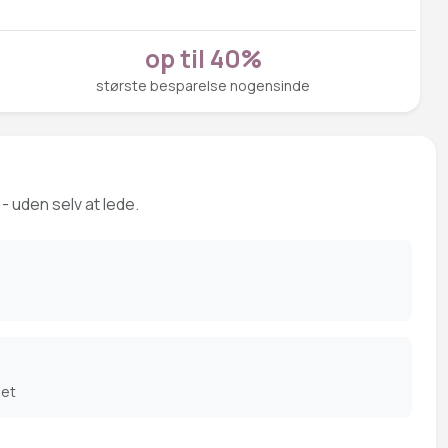
op til 40%
største besparelse nogensinde
- uden selv at lede.
det