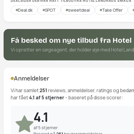
DEALSIDER DER HAR HAFT TILBUD FRA HOTEL LANDHAUS SMAGA
Deal.dk
SPOT
sweetdeal
Take Offer
Få besked om nye tilbud fra Hote
Vi opretter en søgeagent, der holder øje med Hotel Landh
Anmeldelser
Vi har samlet
251
reviews, anmeldelser, ratings og bedø
har fået
4.1 af 5 stjerner
- baseret på disse scorer:
4.1
af 5 stjerner
Baseret på
251
brugeranmeldelser