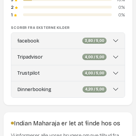
2
0%
1
0%
SCORER FRA EKSTERNE KILDER
facebook
3,80 / 5,00
Tripadvisor
4,00 / 5,00
Trustpilot
4,00 / 5,00
Dinnerbooking
4,20 / 5,00
Indian Maharaja er let at finde hos os
Vi informerer alle vores brugere om nye tilbud fra