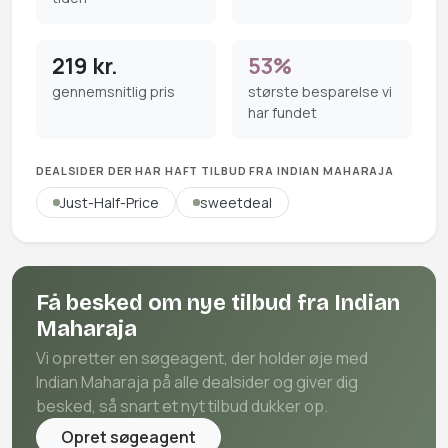
219 kr.
53%
gennemsnitlig pris
største besparelse vi
har fundet
DEALSIDER DER HAR HAFT TILBUD FRA INDIAN MAHARAJA
Just-Half-Price
sweetdeal
Få besked om nye tilbud fra Indian
Maharaja
Vi opretter en søgeagent, der holder øje med
Indian Maharaja på alle dealsider og giver dig
besked, så snart et nyt tilbud dukker op.
Opret søgeagent