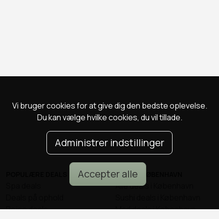
Vi bruger cookies for at give dig den bedste oplevelse.
Du kan vælge hvilke cookies, du vil tillade.
Administrer indstillinger
Accepter alle
POPULÆRE DEALS
DEALS I KØBENHAVN
Spa deals
Alle deals i København
Deals på ophold
Sushi deals i København
Rejse deals
Mad deals i København