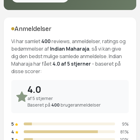
Anmeldelser
Vi har samlet
400
reviews, anmeldelser, ratings og
bedømmelser af
Indian Maharaja
, så vi kan give
dig den bedst mulige samlede anmeldelse. Indian
Maharaja har fået
4.0 af 5 stjerner
- baseret på
disse scorer:
4.0
af 5 stjerner
Baseret på
400
brugeranmeldelser
5
9%
4
81%
3
10%