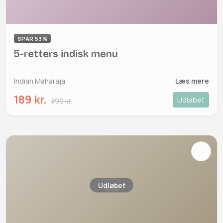
SPAR 53%
5-retters indisk menu
Indian Maharaja
Læs mere
189 kr.
Udløbet
399 kr.
Udløbet