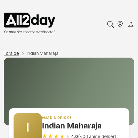
Danmarks største dealportal
Forside
Indian Maharaja
MAD & DRIKKE
I
Indian Maharaja
4.0
(400 anmeldelser)