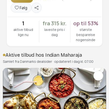
Følg
1
fra 315 kr.
op til 53%
aktive tilbud
laveste pris i
største
lige nu
dag
besparelse
nogensinde
Aktive tilbud hos Indian Maharaja
Samlet fra Danmarks dealsider · opdateret i dag kl. 07.00