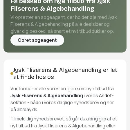
Få besked om nye tilbud fra Jysk
Fliserens & Algebehandling
Vi opretter en søgeagent, der holder øje med Jysk
Fliserens & Algebehandling på alle dealsider og
giver dig besked, så snart et nyt tilbud dukker op.
Opret søgeagent
Jysk Fliserens & Algebehandling er let
at finde hos os
Vi informerer alle vores brugere om nye tilbud fra
Jysk Fliserens & Algebehandling
i vores
Andet
-
sektion - både i vores daglige nyhedsbrev og her
på all2day.dk.
Tilmeld dig nyhedsbrevet, så går du aldrig glip af et
nyt tilbud fra Jysk Fliserens & Algebehandling eller