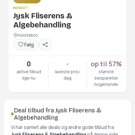
ANDET
Jysk Fliserens &
Algebehandling
Holstebro
Følg
0
-
op til 57%
aktive tilbud
laveste pris i
største
lige nu
dag
besparelse
nogensinde
Deal tilbud fra Jysk Fliserens &
Algebehandling
Vi har samlet alle deals og andre gode tilbud fra
Jysk Fliserens & Algebehandling
på denne side,