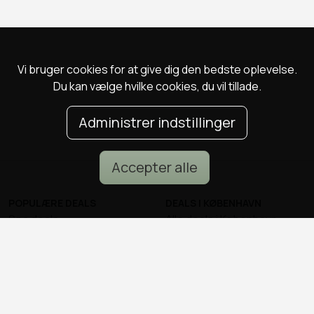
Vi bruger cookies for at give dig den bedste oplevelse.
Du kan vælge hvilke cookies, du vil tillade.
Administrer indstillinger
Accepter alle
POPULÆRE DEALS
DEALS I KØBENHAVN
Spa deals
Alle deals i København
Deals på ophold
Sushi deals i København
Rejse deals
Mad deals i København
Marienlyst Strandhotel deal
Brunch deals i København
Falkenberg Strandbad deal
Massage deals i
Deals i Aarhus
København