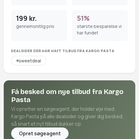
199 kr.
51%
gennemsnitlig pris
største besparelse vi
har fundet
DEALSIDER DER HAR HAFT TILBUD FRA KARGO PASTA
sweetdeal
Få besked om nye tilbud fra Kargo
Pasta
Vi opretter en søgeagent, der holder øje med
Kargo Pasta på alle dealsider og giver dig besked,
så snart et nyt tilbud dukker op.
Opret søgeagent