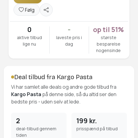
Følg
0
-
op til 51%
aktive tilbud
laveste pris i
største
lige nu
dag
besparelse
nogensinde
Deal tilbud fra Kargo Pasta
Vi har samlet alle deals og andre gode tilbud fra
Kargo Pasta
på denne side, så du altid ser den
bedste pris - uden selv at lede.
2
199 kr.
deal-tilbud gennem
prisspænd på tilbud
tiden