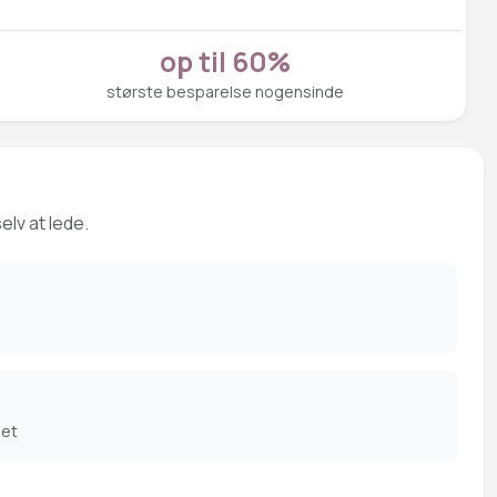
op til 60%
største besparelse nogensinde
elv at lede.
det