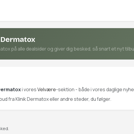
k Dermatox
tox på alle dealsider og giver dig besked, så snart et nyt tilb
 Dermatox
i vores
Velvære
-sektion - både i vores daglige nyhe
lbud fra Klinik Dermatox eller andre steder, du følger.
sked.