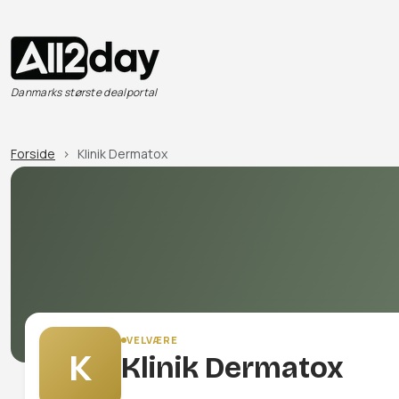
Danmarks største dealportal
Forside
Klinik Dermatox
VELVÆRE
K
Klinik Dermatox