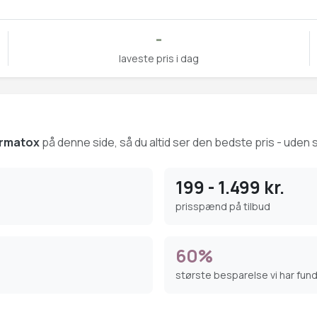
-
laveste pris i dag
Dermatox
på denne side, så du altid ser den bedste pris - uden s
199 - 1.499 kr.
prisspænd på tilbud
60%
største besparelse vi har fun