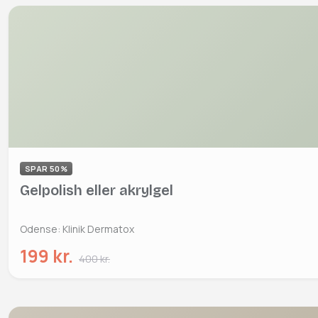
SPAR 50%
Gelpolish eller akrylgel
Odense: Klinik Dermatox
199 kr.
400 kr.