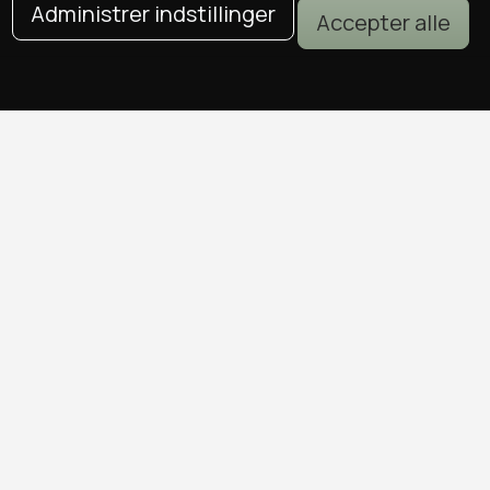
Administrer indstillinger
Accepter alle
DEALS I KØBENHAVN
Alle deals i København
Sushi deals i København
Mad deals i København
Brunch deals i København
Massage deals i København
Frisør deals i København