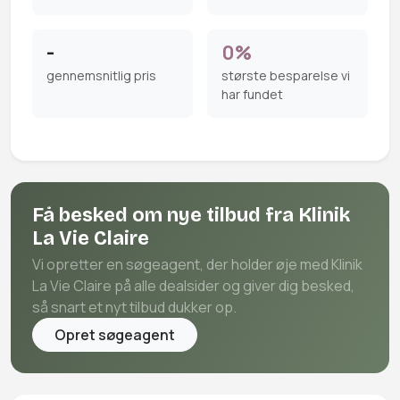
-
0%
gennemsnitlig pris
største besparelse vi
har fundet
Få besked om nye tilbud fra Klinik
La Vie Claire
Vi opretter en søgeagent, der holder øje med Klinik
La Vie Claire på alle dealsider og giver dig besked,
så snart et nyt tilbud dukker op.
Opret søgeagent