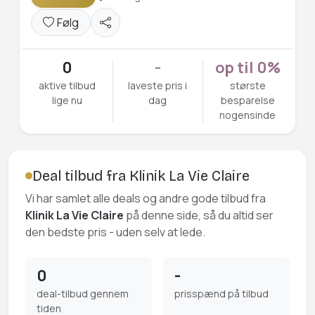
Følg
0
-
op til 0%
aktive tilbud
laveste pris i
største
lige nu
dag
besparelse
nogensinde
Deal tilbud fra Klinik La Vie Claire
Vi har samlet alle deals og andre gode tilbud fra
Klinik La Vie Claire
på denne side, så du altid ser
den bedste pris - uden selv at lede.
0
-
deal-tilbud gennem
prisspænd på tilbud
tiden