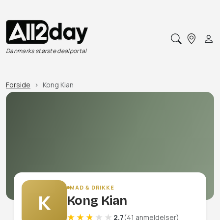
Danmarks største dealportal
Forside
Kong Kian
MAD & DRIKKE
K
Kong Kian
2.7
(41 anmeldelser)