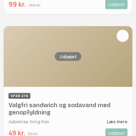
99 kr.
Udløbet
166 kr.
Udløbet
SPAR 41%
Valgfri sandwich og sodavand med
genopfyldning
Aabenraa: Kong Kian
Læs mere
49 kr.
Udløbet
83 kr.