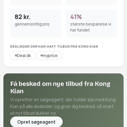
82 kr.
41%
gennemsnitlig pris
største besparelse vi
har fundet
DEALSIDER DER HAR HAFT TILBUD FRA KONG KIAN
Deal.dk
myprice
Få besked om nye tilbud fra Kong
Kian
Vi opretter en søgeagent, der holder øje med Kong
Kian på alle dealsider og giver dig besked, så snart
et nyt tilbud dukker op.
Opret søgeagent