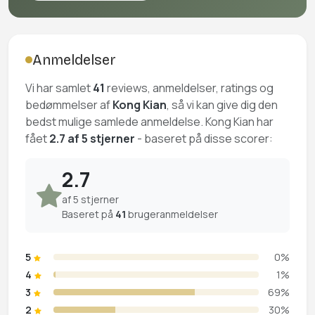
Anmeldelser
Vi har samlet
41
reviews, anmeldelser, ratings og
bedømmelser af
Kong Kian
, så vi kan give dig den
bedst mulige samlede anmeldelse. Kong Kian har
fået
2.7 af 5 stjerner
- baseret på disse scorer:
2.7
af 5 stjerner
Baseret på
41
brugeranmeldelser
5
0%
4
1%
3
69%
2
30%