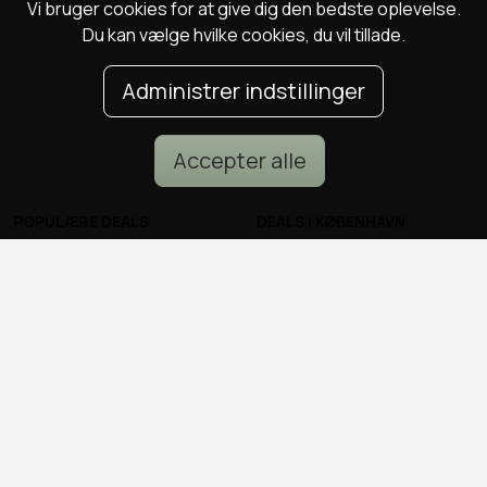
Vi bruger cookies for at give dig den bedste oplevelse.
Du kan vælge hvilke cookies, du vil tillade.
Administrer indstillinger
Accepter alle
POPULÆRE DEALS
DEALS I KØBENHAVN
Spa deals
Alle deals i København
Deals på ophold
Sushi deals i København
Rejse deals
Mad deals i København
Marienlyst Strandhotel deal
Brunch deals i København
Falkenberg Strandbad deal
Massage deals i
Deals i Aarhus
København
Deals i Aalborg
Frisør deals i København
Deals i Nordsjælland
Deals i Malmø