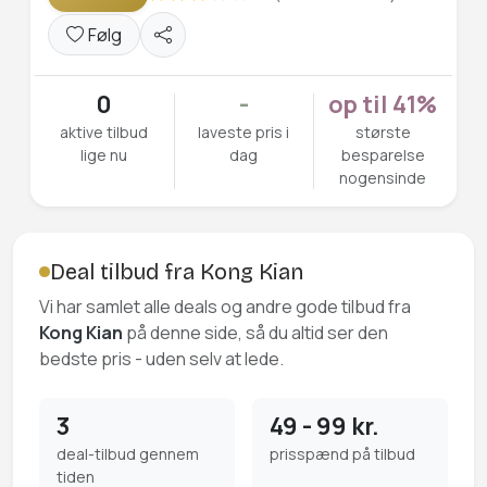
Følg
0
-
op til 41%
aktive tilbud
laveste pris i
største
lige nu
dag
besparelse
nogensinde
Deal tilbud fra Kong Kian
Vi har samlet alle deals og andre gode tilbud fra
Kong Kian
på denne side, så du altid ser den
bedste pris - uden selv at lede.
3
49 - 99 kr.
deal-tilbud gennem
prisspænd på tilbud
tiden