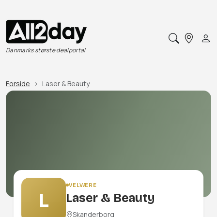
Danmarks største dealportal
Forside
Laser & Beauty
VELVÆRE
L
Laser & Beauty
Skanderborg