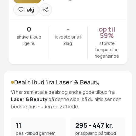
Følg
0
-
op til
59%
aktive tilbud
laveste pris i
lige nu
dag
største
besparelse
nogensinde
Deal tilbud fra Laser & Beauty
Vi har samlet alle deals og andre gode tilbud fra
Laser & Beauty
på denne side, så du altid ser den
bedste pris - uden selv at lede.
11
295 - 447 kr.
deal-tilbud gennem
prisspænd på tilbud