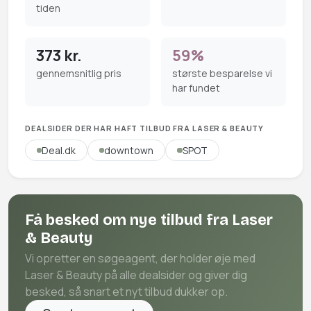
tiden
373 kr.
59%
gennemsnitlig pris
største besparelse vi
har fundet
DEALSIDER DER HAR HAFT TILBUD FRA LASER & BEAUTY
Deal.dk
downtown
SPOT
Få besked om nye tilbud fra Laser
& Beauty
Vi opretter en søgeagent, der holder øje med
Laser & Beauty på alle dealsider og giver dig
besked, så snart et nyt tilbud dukker op.