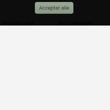
Accepter alle
POPULÆRE DEALS
DEALS I KØBENHAVN
Spa deals
Alle deals i København
Deals på ophold
Sushi deals i København
Rejse deals
Mad deals i København
Marienlyst Strandhotel deal
Brunch deals i København
Falkenberg Strandbad deal
Massage deals i
Deals i Aarhus
København
Deals i Aalborg
Frisør deals i København
Deals i Nordsjælland
Deals i Malmø
© all2day.dk 2026
Kontakt os
Forfattere
Cookies & persondata