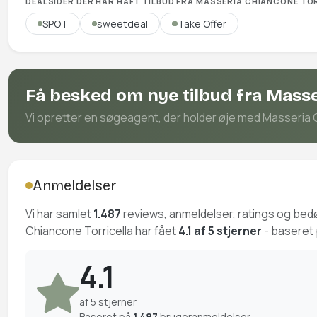
DEALSIDER DER HAR HAFT TILBUD FRA MASSERIA CHIANCONE TO
SPOT
sweetdeal
Take Offer
Få besked om nye tilbud fra Masse
Vi opretter en søgeagent, der holder øje med Masseria Chi
Anmeldelser
Vi har samlet
1.487
reviews, anmeldelser, ratings og be
Chiancone Torricella har fået
4.1 af 5 stjerner
- baseret 
4.1
af 5 stjerner
Baseret på
1.487
brugeranmeldelser