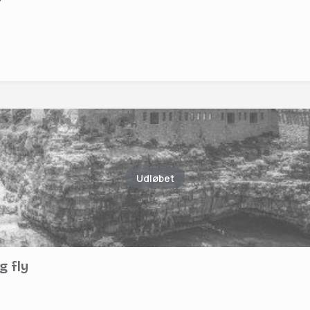
Udløbet
g fly