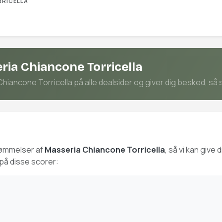
RRICELLA
ria Chiancone Torricella
ancone Torricella på alle dealsider og giver dig besked, så sn
dømmelser af
Masseria Chiancone Torricella
, så vi kan giv
på disse scorer: