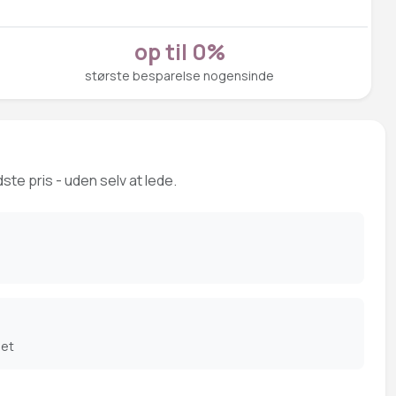
op til 0%
største besparelse nogensinde
ste pris - uden selv at lede.
det