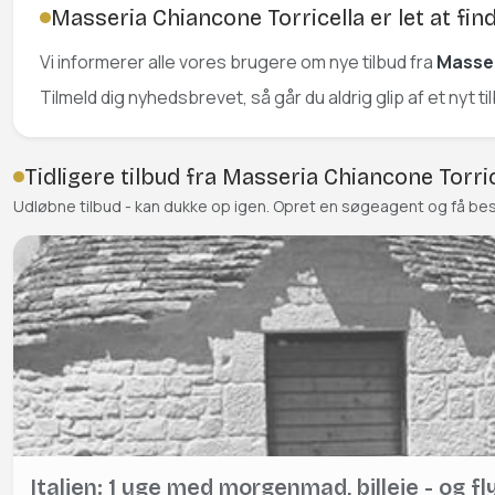
Masseria Chiancone Torricella er let at fin
Vi informerer alle vores brugere om nye tilbud fra
Masser
Tilmeld dig nyhedsbrevet, så går du aldrig glip af et nyt t
Tidligere tilbud fra Masseria Chiancone Torric
Udløbne tilbud - kan dukke op igen. Opret en søgeagent og få be
Italien: 1 uge med morgenmad, billeje - og fl