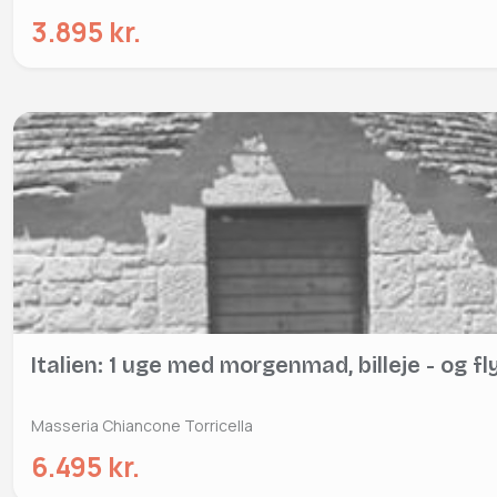
3.895 kr.
Italien: 1 uge med morgenmad, billeje - og fl
Masseria Chiancone Torricella
6.495 kr.