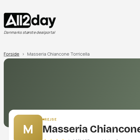
Danmarks største dealportal
Forside
Masseria Chiancone Torricella
REJSE
M
Masseria Chiancone 