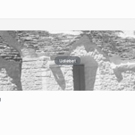
Udløbet
y