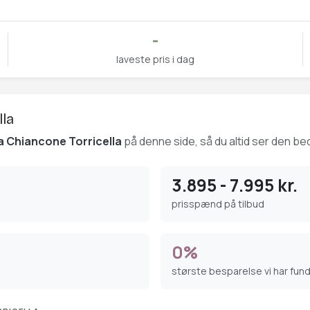
-
laveste pris i dag
lla
a Chiancone Torricella
på denne side, så du altid ser den bed
3.895 - 7.995 kr.
prisspænd på tilbud
0%
største besparelse vi har fun