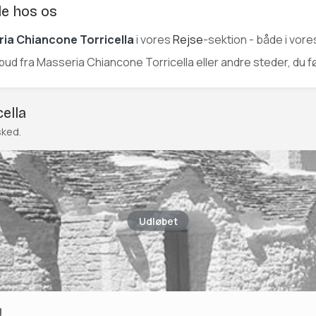
de hos os
ia Chiancone Torricella
i vores
Rejse
-sektion - både i vore
ilbud fra Masseria Chiancone Torricella eller andre steder, du f
ella
sked.
Udløbet
y