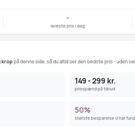
-
laveste pris i dag
g krop
på denne side, så du altid ser den bedste pris - uden sel
149 - 299 kr.
prisspænd på tilbud
50%
største besparelse vi har fun