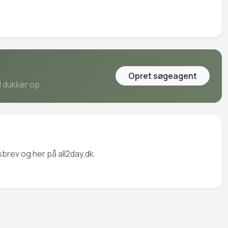
Opret søgeagent
d dukker op.
brev og her på all2day.dk.