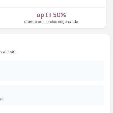
op til 50%
største besparelse nogensinde
v at lede.
det