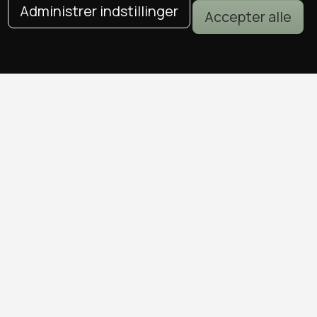
Administrer indstillinger
Accepter alle
DEALS I KØBENHAVN
Alle deals i København
Sushi deals i København
Mad deals i København
Brunch deals i København
Massage deals i København
Frisør deals i København