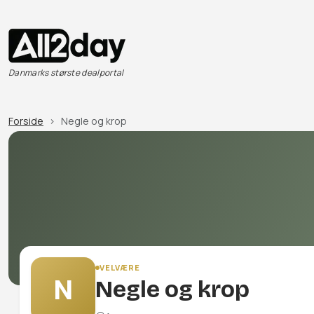
Danmarks største dealportal
Forside
Negle og krop
VELVÆRE
N
Negle og krop