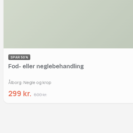
SPAR 50%
Fod- eller neglebehandling
Ålborg: Negle og krop
299 kr.
600 kr.