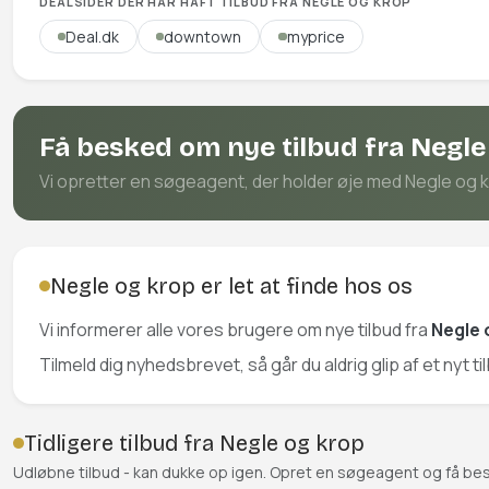
DEALSIDER DER HAR HAFT TILBUD FRA NEGLE OG KROP
Deal.dk
downtown
myprice
Få besked om nye tilbud fra Negle
Vi opretter en søgeagent, der holder øje med Negle og kro
Negle og krop er let at finde hos os
Vi informerer alle vores brugere om nye tilbud fra
Negle 
Tilmeld dig nyhedsbrevet, så går du aldrig glip af et nyt t
Tidligere tilbud fra Negle og krop
Udløbne tilbud - kan dukke op igen. Opret en søgeagent og få be