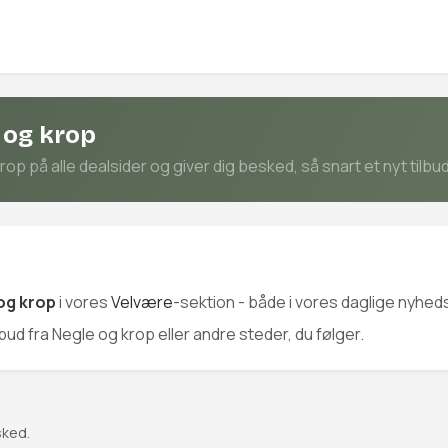
 og krop
p på alle dealsider og giver dig besked, så snart et nyt tilbu
og krop
i vores
Velvære
-sektion - både i vores daglige nyheds
ilbud fra Negle og krop eller andre steder, du følger.
sked.