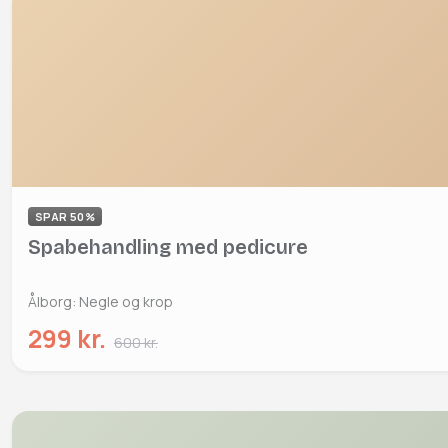
SPAR 50%
Spabehandling med pedicure
Ålborg: Negle og krop
299 kr.
600 kr.