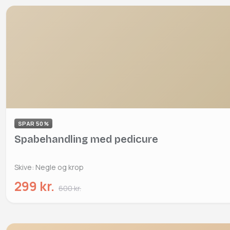
SPAR 50%
Spabehandling med pedicure
Skive: Negle og krop
299 kr.
600 kr.