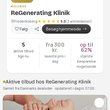
VELVÆRE
ReGenerating Klinik
Frederiksberg
5.0
(3 anmeldelser)
Følg
Besøg hjemmeside
5
fra 300
op til
kr.
62%
aktive tilbud
lige nu
laveste pris i
største
dag
besparelse
nogensinde
Aktive tilbud hos ReGenerating Klinik
Samlet fra Danmarks dealsider · opdateret i dag kl. 07.00