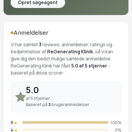
Opret søgeagent
Anmeldelser
Vi har samlet
3
reviews, anmeldelser, ratings og
bedømmelser af
ReGenerating Klinik
, så vi kan
give dig den bedst mulige samlede anmeldelse.
ReGenerating Klinik har fået
5.0 af 5 stjerner
-
baseret på disse scorer:
5.0
af 5 stjerner
Baseret på
3
brugeranmeldelser
5
100%
4
0%