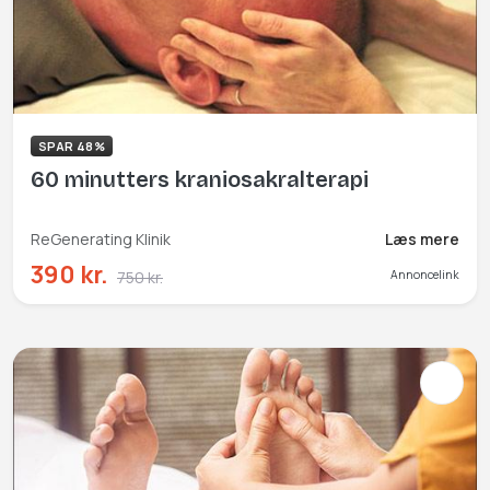
SPAR 48%
60 minutters kraniosakralterapi
ReGenerating Klinik
Læs mere
390 kr.
750 kr.
Annoncelink