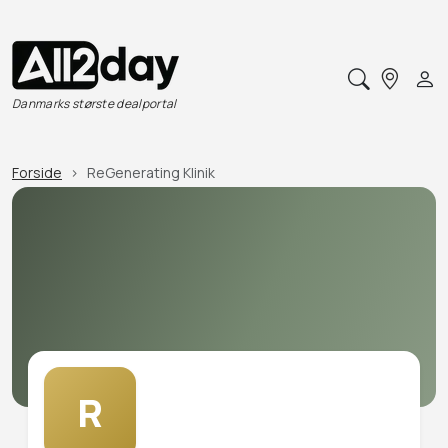
Danmarks største dealportal
Forside
ReGenerating Klinik
R