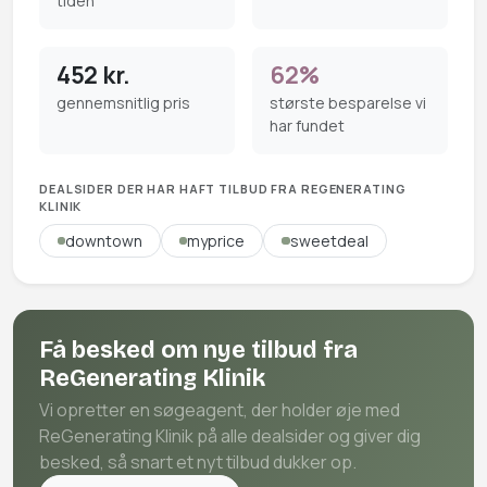
tiden
452 kr.
62%
gennemsnitlig pris
største besparelse vi
har fundet
DEALSIDER DER HAR HAFT TILBUD FRA REGENERATING
KLINIK
downtown
myprice
sweetdeal
Få besked om nye tilbud fra
ReGenerating Klinik
Vi opretter en søgeagent, der holder øje med
ReGenerating Klinik på alle dealsider og giver dig
besked, så snart et nyt tilbud dukker op.