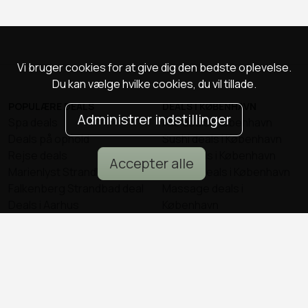
Vi bruger cookies for at give dig den bedste oplevelse.
Du kan vælge hvilke cookies, du vil tillade.
POPULÆRE DEALS
DEALS I KØBENHAVN
Administrer indstillinger
Spa deals
Alle deals i København
Deals på ophold
Sushi deals i København
Rejse deals
Mad deals i København
Accepter alle
Marienlyst Strandhotel deal
Brunch deals i København
Falkenberg Strandbad deal
Massage deals i
Deals i Aarhus
København
Deals i Aalborg
Frisør deals i København
Deals i Nordsjælland
Deals i Malmø