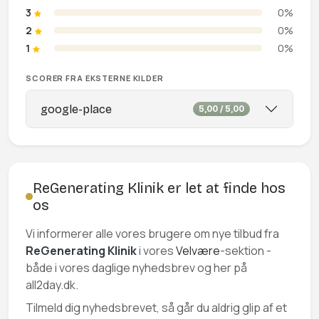
3
0%
2
0%
1
0%
SCORER FRA EKSTERNE KILDER
google-place
5,00 / 5,00
ReGenerating Klinik er let at finde hos
os
Vi informerer alle vores brugere om nye tilbud fra
ReGenerating Klinik
i vores
Velvære
-sektion -
både i vores daglige nyhedsbrev og her på
all2day.dk.
Tilmeld dig nyhedsbrevet, så går du aldrig glip af et