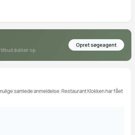
Opret søgeagent
tilbud dukker op.
t mulige samlede anmeldelse. Restaurant Klokken har fået