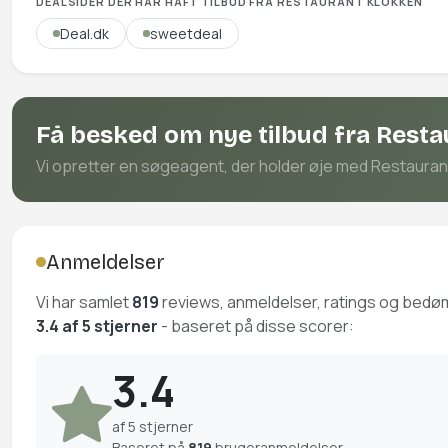
DEALSIDER DER HAR HAFT TILBUD FRA RESTAURANT KLOKKEN
Deal.dk
sweetdeal
Få besked om nye tilbud fra Rest
Vi opretter en søgeagent, der holder øje med Restaurant K
Anmeldelser
Vi har samlet
819
reviews, anmeldelser, ratings og bedø
3.4 af 5 stjerner
- baseret på disse scorer:
3.4
af 5 stjerner
Baseret på
819
brugeranmeldelser