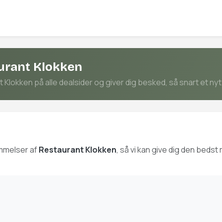
aurant Klokken
lokken på alle dealsider og giver dig besked, så snart et nyt 
mmelser af
Restaurant Klokken
, så vi kan give dig den beds