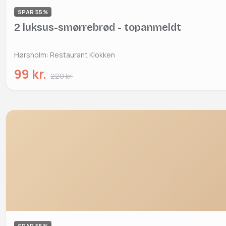
SPAR 55%
2 luksus-smørrebrød - topanmeldt
Hørsholm: Restaurant Klokken
99 kr.
220 kr.
SPAR 55%