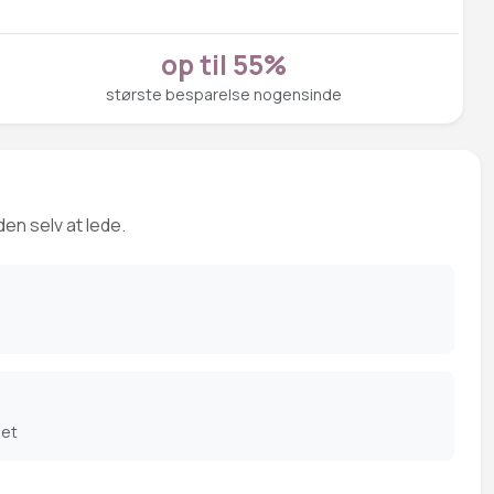
op til 55%
største besparelse nogensinde
den selv at lede.
det