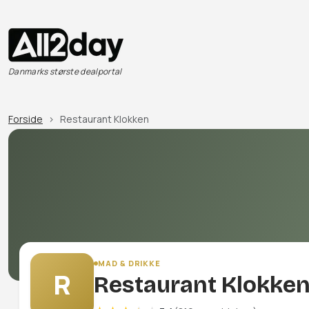
Danmarks største dealportal
Forside
Restaurant Klokken
MAD & DRIKKE
R
Restaurant Klokke