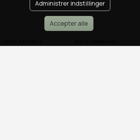
Administrer indstillinger
Accepter alle
POPULÆRE DEALS
DEALS I KØBENHAVN
Spa deals
Alle deals i København
Deals på ophold
Sushi deals i København
Rejse deals
Mad deals i København
Marienlyst Strandhotel deal
Brunch deals i København
Falkenberg Strandbad deal
Massage deals i
Deals i Aarhus
København
Deals i Aalborg
Frisør deals i København
Deals i Nordsjælland
Deals i Malmø