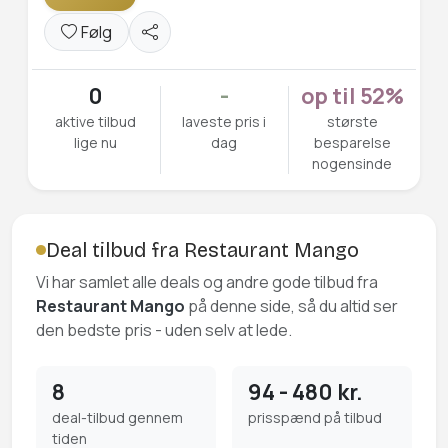
Følg
0
-
op til 52%
aktive tilbud
laveste pris i
største
lige nu
dag
besparelse
nogensinde
Deal tilbud fra Restaurant Mango
Vi har samlet alle deals og andre gode tilbud fra
Restaurant Mango
på denne side, så du altid ser
den bedste pris - uden selv at lede.
8
94 - 480 kr.
deal-tilbud gennem
prisspænd på tilbud
tiden