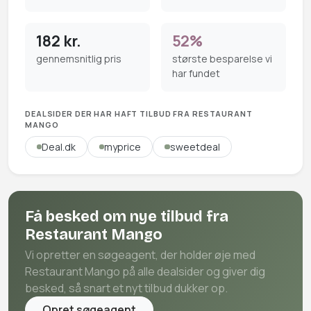
182 kr.
52%
gennemsnitlig pris
største besparelse vi
har fundet
DEALSIDER DER HAR HAFT TILBUD FRA RESTAURANT
MANGO
Deal.dk
myprice
sweetdeal
Få besked om nye tilbud fra
Restaurant Mango
Vi opretter en søgeagent, der holder øje med
Restaurant Mango på alle dealsider og giver dig
besked, så snart et nyt tilbud dukker op.
Opret søgeagent