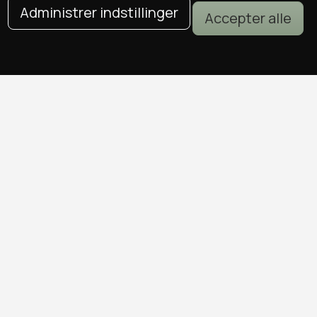
Administrer indstillinger
Accepter alle
DEALS I KØBENHAVN
Alle deals i København
Sushi deals i København
Mad deals i København
Brunch deals i København
Massage deals i København
Frisør deals i København