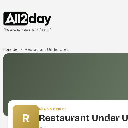
Danmarks største dealportal
Forside
Restaurant Under Uret
MAD & DRIKKE
R
Restaurant Under U