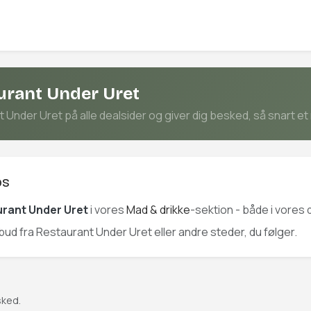
aurant Under Uret
Under Uret på alle dealsider og giver dig besked, så snart et 
os
rant Under Uret
i vores
Mad & drikke
-sektion - både i vores 
ilbud fra Restaurant Under Uret eller andre steder, du følger.
sked.