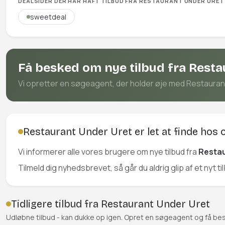
DEALSIDER DER HAR HAFT TILBUD FRA RESTAURANT UNDER URET
sweetdeal
Få besked om nye tilbud fra Rest
Vi opretter en søgeagent, der holder øje med Restaurant 
Restaurant Under Uret er let at finde hos 
Vi informerer alle vores brugere om nye tilbud fra
Restau
Tilmeld dig nyhedsbrevet, så går du aldrig glip af et nyt t
Tidligere tilbud fra Restaurant Under Uret
Udløbne tilbud - kan dukke op igen. Opret en søgeagent og få be