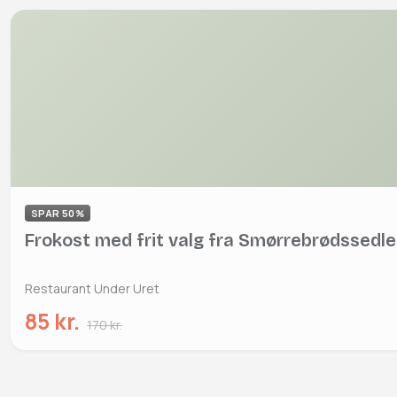
SPAR 50%
Frokost med frit valg fra Smørrebrødssedl
Restaurant Under Uret
85 kr.
170 kr.