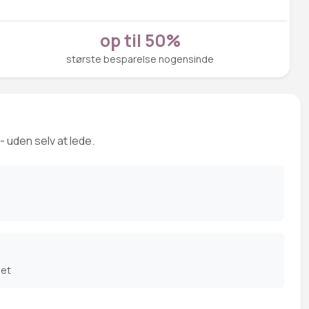
op til 50%
største besparelse nogensinde
- uden selv at lede.
det