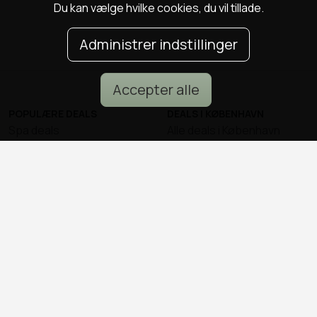
Du kan vælge hvilke cookies, du vil tillade.
Administrer indstillinger
Accepter alle
POPULÆRE DEALS
DEALS I KØBENHAVN
Spa deals
Alle deals i København
Deals på ophold
Sushi deals i København
Rejse deals
Mad deals i København
Marienlyst Strandhotel deal
Brunch deals i København
Falkenberg Strandbad deal
Massage deals i
Deals i Aarhus
København
Deals i Aalborg
Frisør deals i København
Deals i Nordsjælland
Deals i Malmø