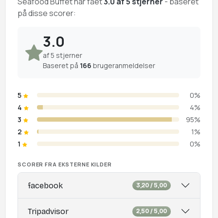
Seafood Buffet har fået
3.0 af 5 stjerner
- baseret
på disse scorer:
3.0
af 5 stjerner
Baseret på
166
brugeranmeldelser
5
0%
4
4%
3
95%
2
1%
1
0%
SCORER FRA EKSTERNE KILDER
facebook
3,20 / 5,00
Tripadvisor
2,50 / 5,00