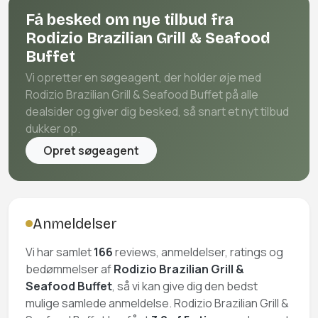
Få besked om nye tilbud fra
Rodizio Brazilian Grill & Seafood
Buffet
Vi opretter en søgeagent, der holder øje med
Rodizio Brazilian Grill & Seafood Buffet på alle
dealsider og giver dig besked, så snart et nyt tilbud
dukker op.
Opret søgeagent
Anmeldelser
Vi har samlet
166
reviews, anmeldelser, ratings og
bedømmelser af
Rodizio Brazilian Grill &
Seafood Buffet
, så vi kan give dig den bedst
mulige samlede anmeldelse. Rodizio Brazilian Grill &