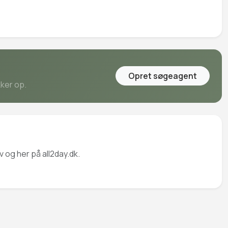
Opret søgeagent
kker op.
 og her på all2day.dk.