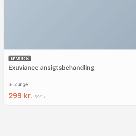
SPAR 50%
Exuviance ansigtsbehandling
S-Lounge
299 kr.
599 kr.