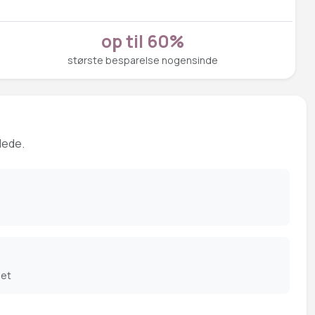
op til 60%
største besparelse nogensinde
lede.
det