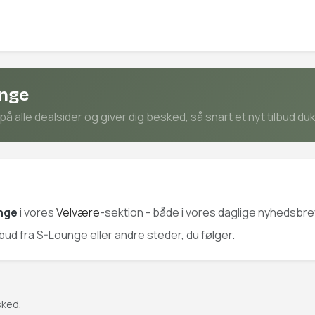
unge
 alle dealsider og giver dig besked, så snart et nyt tilbud du
nge
i vores
Velvære
-sektion - både i vores daglige nyhedsbrev
ilbud fra S-Lounge eller andre steder, du følger.
sked.