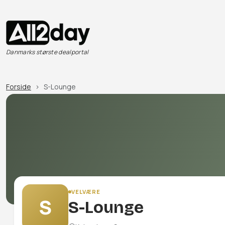
Danmarks største dealportal
Forside
S-Lounge
VELVÆRE
S
S-Lounge