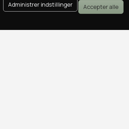
Administrer indstillinger
Accepter alle
DEALS I KØBENHAVN
Alle deals i København
Sushi deals i København
Mad deals i København
Brunch deals i København
Massage deals i København
Frisør deals i København