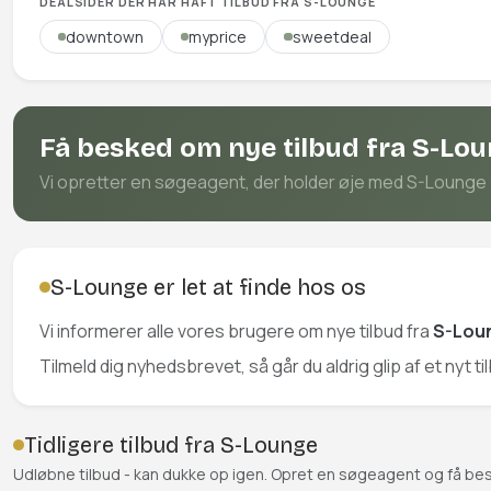
DEALSIDER DER HAR HAFT TILBUD FRA S-LOUNGE
downtown
myprice
sweetdeal
Få besked om nye tilbud fra S-Lo
Vi opretter en søgeagent, der holder øje med S-Lounge på
S-Lounge er let at finde hos os
Vi informerer alle vores brugere om nye tilbud fra
S-Lou
Tilmeld dig nyhedsbrevet, så går du aldrig glip af et nyt t
Tidligere tilbud fra S-Lounge
Udløbne tilbud - kan dukke op igen. Opret en søgeagent og få be