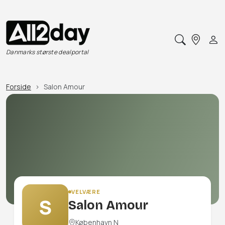
Danmarks største dealportal
Forside
Salon Amour
VELVÆRE
S
Salon Amour
København N