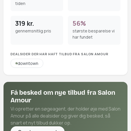
tiden
319 kr.
56%
gennemsnitlig pris
største besparelse vi
har fundet
DEALSIDER DER HAR HAFT TILBUD FRA SALON AMOUR
downtown
Få besked om nye tilbud fra Salon
Amour
Vi opretter en søgeagent, der holder øje med Salon
Amour på alle dealsider og giver dig besked, så
snart et nyt tilbud dukker op.