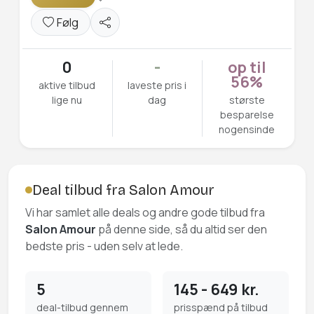
Følg
0
-
op til
56%
aktive tilbud
laveste pris i
lige nu
dag
største
besparelse
nogensinde
Deal tilbud fra Salon Amour
Vi har samlet alle deals og andre gode tilbud fra
Salon Amour
på denne side, så du altid ser den
bedste pris - uden selv at lede.
5
145 - 649 kr.
deal-tilbud gennem
prisspænd på tilbud